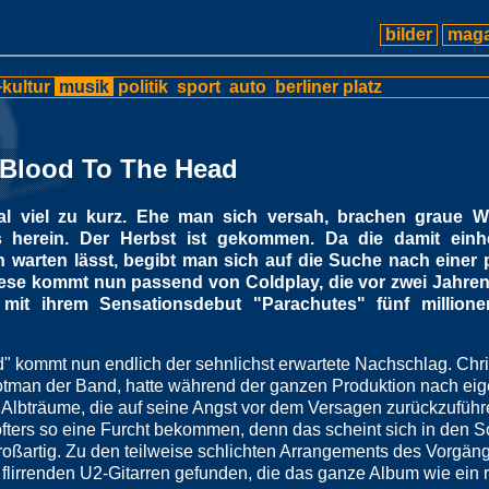
bilder
maga
kultur
musik
politik
sport
auto
berliner platz
 Blood To The Head
l viel zu kurz. Ehe man sich versah, brachen graue 
s herein. Der Herbst ist gekommen. Da die damit ein
h warten lässt, begibt man sich auf die Suche nach einer
ese kommt nun passend von Coldplay, die vor zwei Jahren
mit ihrem Sensationsdebut "Parachutes" fünf millione
" kommt nun endlich der sehnlichst erwartete Nachschlag. Chri
otman der Band, hatte während der ganzen Produktion nach ei
Albträume, die auf seine Angst vor dem Versagen zurückzuführ
 öfters so eine Furcht bekommen, denn das scheint sich in den 
roßartig. Zu den teilweise schlichten Arrangements des Vorgän
flirrenden U2-Gitarren gefunden, die das ganze Album wie ein 