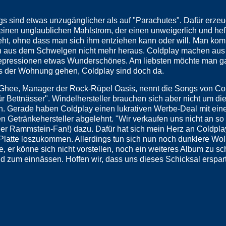
s sind etwas unzugänglicher als auf "Parachutes". Dafür erzeu
 einen unglaublichen Mahlstrom, der einen unweigerlich und hef
eht, ohne dass man sich ihm entziehen kann oder will. Man ko
ch aus dem Schwelgen nicht mehr heraus. Coldplay machen aus
epressionen etwas Wunderschönes. Am liebsten möchte man ga
s der Wohnung gehen, Coldplay sind doch da.
Ghee, Manager der Rock-Rüpel Oasis, nennt die Songs von Co
ür Bettnässer". Windelhersteller brauchen sich aber nicht um die
. Gerade haben Coldplay einen lukrativen Werbe-Deal mit ei
n Getränkehersteller abgelehnt. "Wir verkaufen uns nicht an so
er Rammstein-Fan!) dazu. Dafür hat sich mein Herz an Coldplay
r Platte loszukommen. Allerdings tun sich nun noch dunklere Wo
, er könne sich nicht vorstellen, noch ein weiteres Album zu sc
d zum einnässen. Hoffen wir, dass uns dieses Schicksal erspart 