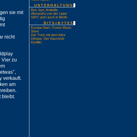
UNTERHALTUNG
Bye, bye, Arabella
gen sie mit
Alexandra von der Lippe
SATC jetzt auch in Berlin
tig
BITS+BYTES
mmt
Europa-Start: iTunes Music
Store
Der Trick mit dem Klick
r nicht
Infowar: Der Kaschmir-
Konflikt
ldplay
 Vier zu
nem
 etwas",
 verkauft.
lken am
hreiben.
bleibt.