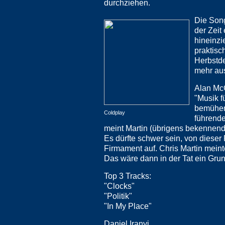
durchziehen.
Die Song
der Zeit
hineinzi
praktis
Herbstd
mehr au
Alan Mc
"Musik f
bemühen
Coldplay
führende
meint Martin (übrigens bekennend
Es dürfte schwer sein, von diese
Firmament auf. Chris Martin meinte
Das wäre dann in der Tat ein Grun
Top 3 Tracks:
"Clocks"
"Politik"
"In My Place"
Daniel Iranyi