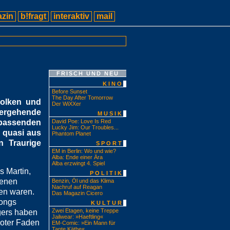
zin
b!fragt
interaktiv
mail
FRISCH UND NEU
KINO
Before Sunset
The Day After Tomorrow
Wolken und
Der WiXXer
hergehende
MUSIK
 passenden
David Poe: Love Is Red
Lucky Jim: Our Troubles...
 quasi aus
Phantom Planet
n Traurige
SPORT
EM in Berlin: Wo und wie?
Alba: Ende einer Ära
Alba erzwingt 4. Spiel
s Martin,
POLITIK
genen
Benzin, Öl und das Klima
Nachruf auf Reagan
en waren.
Das Magazin Cicero
Songs
KULTUR
Zwei Etagen, keine Treppe
gers haben
Jailwear: »Haeftling«
roter Faden
EM-Comic: »Ein Mann für
Tante Käthe«