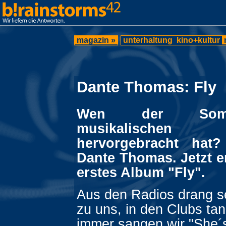
magazin »
unterhaltung
kino+kultur
Dante Thomas: Fly
Wen der Som
musikalischen A
hervorgebracht hat?
Dante Thomas. Jetzt e
erstes Album "Fly".
Aus den Radios drang s
zu uns, in den Clubs tan
immer sangen wir "She´