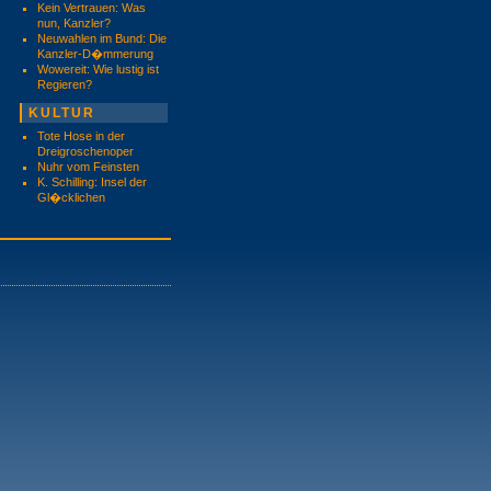
Kein Vertrauen: Was
nun, Kanzler?
Neuwahlen im Bund: Die
Kanzler-D�mmerung
Wowereit: Wie lustig ist
Regieren?
KULTUR
Tote Hose in der
Dreigroschenoper
Nuhr vom Feinsten
K. Schilling: Insel der
Gl�cklichen