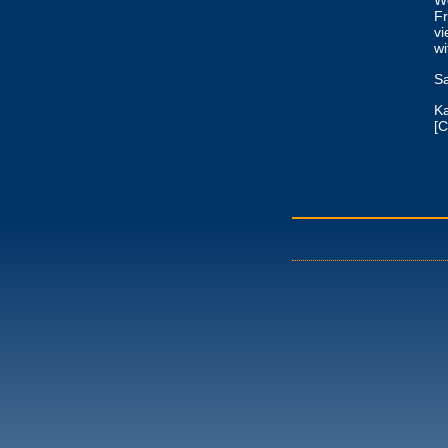
We
Fr
vi
wi
Sa
K
[