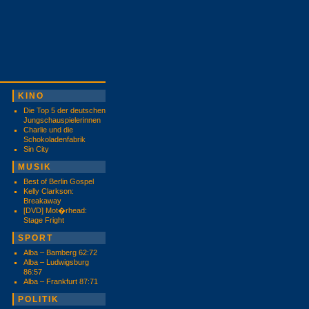
KINO
Die Top 5 der deutschen
Jungschauspielerinnen
Charlie und die
Schokoladenfabrik
Sin City
MUSIK
Best of Berlin Gospel
Kelly Clarkson:
Breakaway
[DVD] Mot�rhead:
Stage Fright
SPORT
Alba – Bamberg 62:72
Alba – Ludwigsburg
86:57
Alba – Frankfurt 87:71
POLITIK