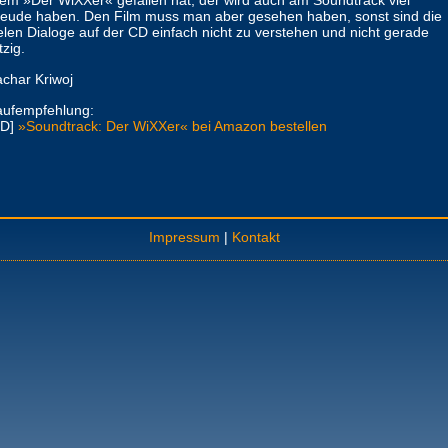
m »Der WiXXer« gefallen hat, der wird auch am Soundtrack viel
eude haben. Den Film muss man aber gesehen haben, sonst sind die
elen Dialoge auf der CD einfach nicht zu verstehen und nicht gerade
tzig.
char Kriwoj
aufempfehlung:
CD]
»Soundtrack: Der WiXXer« bei Amazon bestellen
Impressum
|
Kontakt