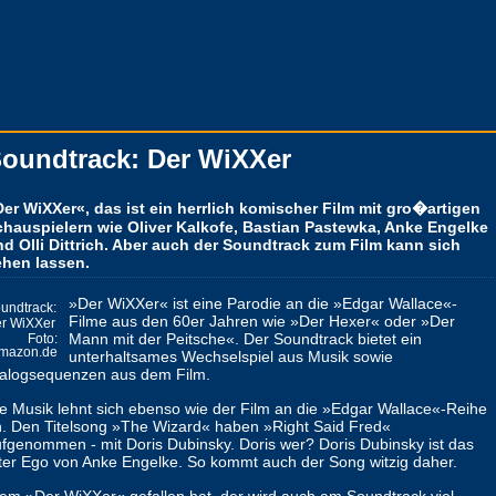
oundtrack: Der WiXXer
er WiXXer«, das ist ein herrlich komischer Film mit gro�artigen
chauspielern wie Oliver Kalkofe, Bastian Pastewka, Anke Engelke
d Olli Dittrich. Aber auch der Soundtrack zum Film kann sich
ehen lassen.
»Der WiXXer« ist eine Parodie an die »Edgar Wallace«-
undtrack:
Filme aus den 60er Jahren wie »Der Hexer« oder »Der
r WiXXer
Mann mit der Peitsche«. Der Soundtrack bietet ein
Foto:
mazon.de
unterhaltsames Wechselspiel aus Musik sowie
ialogsequenzen aus dem Film.
e Musik lehnt sich ebenso wie der Film an die »Edgar Wallace«-Reihe
. Den Titelsong »The Wizard« haben »Right Said Fred«
fgenommen - mit Doris Dubinsky. Doris wer? Doris Dubinsky ist das
ter Ego von Anke Engelke. So kommt auch der Song witzig daher.