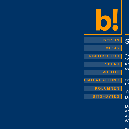
S
BERLIN
MUSIK
»D
KINO+KULTUR
S
un
SPORT
s
POLITIK
So
UNTERHALTUNG
De
KOLUMNEN
A
BITS+BYTES
D
Di
an
au
Al