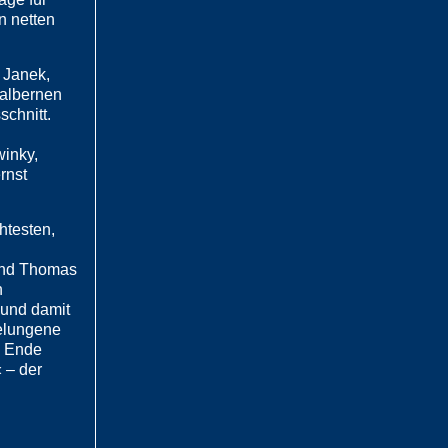
n netten
 Janek,
 albernen
schnitt.
inky,
rnst
htesten,
 und Thomas
n
 und damit
gelungene
m Ende
 – der