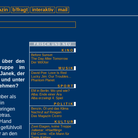
zin
b!fragt
interaktiv
mail
FRISCH UND NEU
KINO
Before Sunset
The Day After Tomorrow
k über den
Der WiXXer
Gruppe im
MUSIK
 Janek, der
David Poe: Love Is Red
Lucky Jim: Our Troubles...
 und unter
Phantom Planet
 nehmen?
SPORT
EM in Berlin: Wo und wie?
Alba: Ende einer Ära
mber als
Alba erzwingt 4. Spiel
in
POLITIK
bringen
Benzin, Öl und das Klima
Nachruf auf Reagan
etras.
Das Magazin Cicero
r Hand
KULTUR
Zwei Etagen, keine Treppe
gefühlvoll
Jailwear: »Haeftling«
r an den
EM-Comic: »Ein Mann für
Tante Käthe«