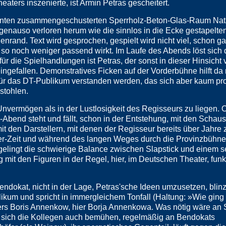
ters inszenierte, ist Armin Petras gescheitert.
menten zusammengeschusterten Sperrholz-Beton-Glas-Raum Na
genauso verloren herum wie die sinnlos in die Ecke gestapelte
rand. Text wird gesprochen, gespielt wird nicht viel, schon gar
so noch weniger passend wirkt. Im Laufe des Abends löst sich 
r die Spielhandlungen ist Petras, der sonst in dieser Hinsicht 
ingefallen. Demonstratives Ficken auf der Vorderbühne hilft da 
 für das DT-Publikum verstanden werden, das sich aber kaum pr
stohlen.
vermögen als in der Lustlosigkeit des Regisseurs zu liegen. O
-Abend steht und fällt, schon in der Entstehung, mit den Schau
it den Darstellern, mit denen der Regisseur bereits über Jahr
eater-Zeit und während des langen Weges durch die Provinzbühn
 gelingt die schwierige Balance zwischen Slapstick und einem s
mit den Figuren in der Regel, hier, im Deutschen Theater, funkt
endokat, nicht in der Lage, Petras'sche Ideen umzusetzen, blinz
likum und spricht in immergleichem Tonfall (Haltung: »Wie ging
rers Boris Annenkow, hier Borja Annenkowa. Was nötig wäre a
r sich die Kollegen auch bemühen, regelmäßig an Bendokats