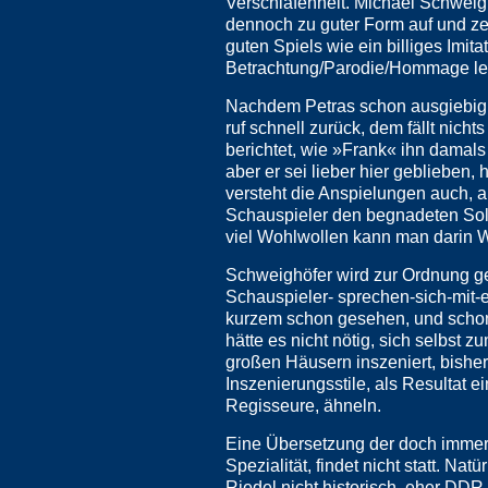
Verschlafenheit. Michael Schweigh
dennoch zu guter Form auf und zei
guten Spiels wie ein billiges Imit
Betrachtung/Parodie/Hommage legi
Nachdem Petras schon ausgiebig u
ruf schnell zurück, dem fällt nich
berichtet, wie »Frank« ihn dama
aber er sei lieber hier geblieben,
versteht die Anspielungen auch, ab
Schauspieler den begnadeten Soli
viel Wohlwollen kann man darin W
Schweighöfer wird zur Ordnung ger
Schauspieler- sprechen-sich-mi
kurzem schon gesehen, und schon 
hätte es nicht nötig, sich selbst 
großen Häusern inszeniert, bishe
Inszenierungsstile, als Resultat e
Regisseure, ähneln.
Eine Übersetzung der doch immerh
Spezialität, findet nicht statt. Na
Riedel nicht historisch, eher DDR-