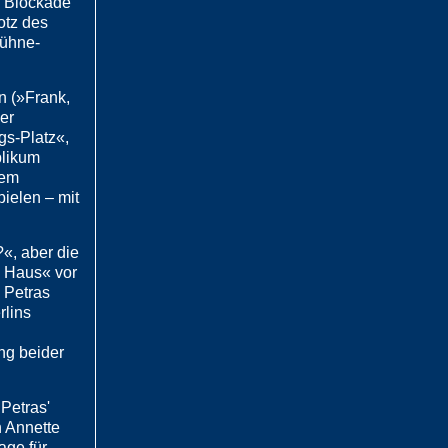
e Blockade
otz des
bühne-
n (»Frank,
ler
gs-Platz«,
blikum
dem
ielen – mit
?«, aber die
 Haus« vor
 Petras
rlins
ung beider
Petras'
n Annette
age für