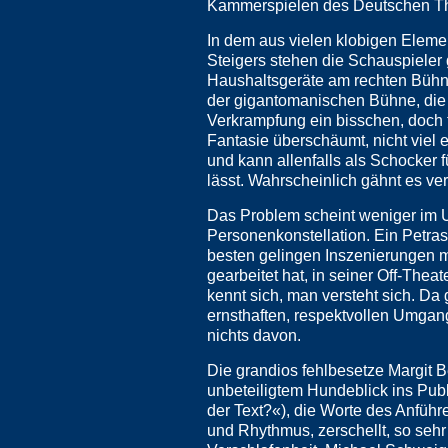
Kammerspielen des Deutschen Thea
In dem aus vielen klobigen Ele
Steigers stehen die Schauspieler 
Haushaltsgeräte am rechten Bühnen
der gigantomanischen Bühne, die 
Verkrampfung ein bisschen, doch fü
Fantasie überschäumt, nicht viel e
und kann allenfalls als Schocker
lässt. Wahrscheinlich gähnt es ver
Das Problem scheint weniger im Un
Personenkonstellation. Ein Petras
besten gelingen Inszenierungen m
gearbeitet hat, in seiner Off-Th
kennt sich, man versteht sich. Da
ernsthaften, respektvollen Umgang 
nichts davon.
Die grandios fehlbesetze Margit B
unbeteiligtem Hundeblick ins Pub
der Text?«), die Worte des Anfüh
und Rhythmus, zerschellt, so seh