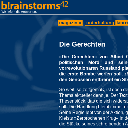
magazin »
unterhaltung
kino+
Die Gerechten
»Die Gerechten« von Albert 
politischen Mord und seine
vorrevolutionären Russland plan
die erste Bombe werfen soll, 
den Genossen entbrennt ein St
So weit, so zeitgemäß, ist doch d
Thema aktueller denn je. Der Text
Thesenstück, das die sich widers
soll. Die Handlung bleibt immer dr
Seine Regie lebt von der Aktion, g
Kleists »Zerbrochenen Krug« in de
die Stücke seines schreibenden A