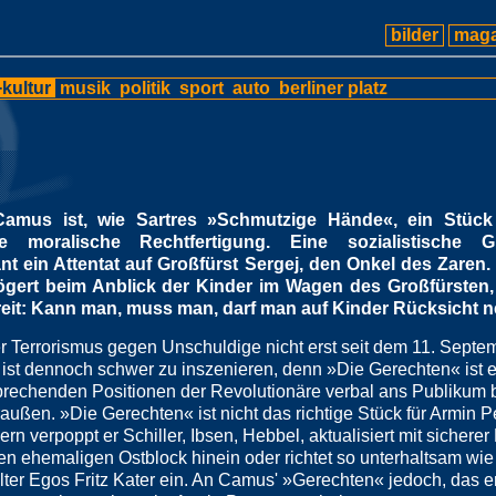
bilder
maga
kultur
musik
politik
sport
auto
berliner platz
Camus ist, wie Sartres »Schmutzige Hände«, ein Stüc
 moralische Rechtfertigung. Eine sozialistische 
t ein Attentat auf Großfürst Sergej, den Onkel des Zaren.
zögert beim Anblick der Kinder im Wagen des Großfürsten,
reit: Kann man, muss man, darf man auf Kinder Rücksicht
er Terrorismus gegen Unschuldige nicht erst seit dem 11. Septe
 ist dennoch schwer zu inszenieren, denn »Die Gerechten« ist e
prechenden Positionen der Revolutionäre verbal ans Publikum 
außen. »Die Gerechten« ist nicht das richtige Stück für Armin P
ern verpoppt er Schiller, Ibsen, Hebbel, aktualisiert mit sichere
n ehemaligen Ostblock hinein oder richtet so unterhaltsam wie 
lter Egos Fritz Kater ein. An Camus' »Gerechten« jedoch, das e