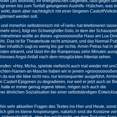
öfer (als Woinow), ihr energetisches Gegenteil, läuft gegen di
gt einen bis zum Tonfall gelungenen Aushilfs- Hübchen, was tr
at wirkt, dann aber nachträglich mit einer längeren Castorf/Volks
timiert werden soll.
nd immerhin selbstironisch mit »Frank« hat telefonieren lasse
ts mehr ein«), folgt ein Schweighöfer-Solo, in dem der Schauspie
ls mitnehmen wollte an dieses »grooooooooße Haus am Lux-Din
 hihi. Das ist für Theaterleute recht amüsant, und das Normal-Pu
er inhaltlich sagt es wenig bis gar nichts. Armin Petras hat in 
sten erkannt, und lässt ihn die Rampensau zehn Minuten aussp
oinows Angst-Anfall nach dem missglückten Attentat sehen.
ufen: »Hey, Micha, spielste vielleicht auch mal wieder mit uns
t-echten-Namen-an-Masche haben wir in jenem »grooooooooßen
da war die Idee nicht neu, nur konsequenter ausgeführt. Armin
zum Castorf-Epigonen zu degradieren, nur weil er jetzt auch an Be
r hatte er immer genug eigene Ideen, mögen sich auch die
iner ähnlichen Sozialisation bei einer selbstständigen Entwickl
in sehr aktuellen Fragen des Textes ins Hier und Heute, sonst 
türlich gibt es kleine Anspielungen, natürlich sind die Kostüme vo
 zeitgeschichtlich, aber das reicht nicht, um dem Text eine Auss