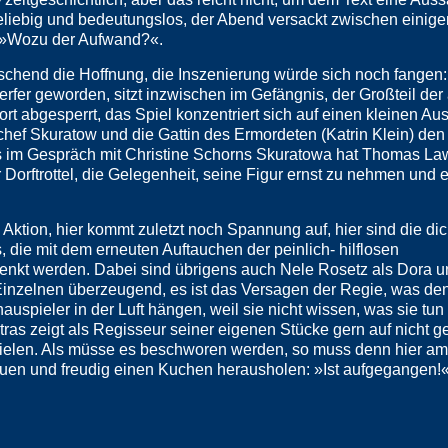
beliebig und bedeutungslos, der Abend versackt zwischen einige
 »Wozu der Aufwand?«.
schend die Hoffnung, die Inszenierung würde sich noch fangen:
er geworden, sitzt inzwischen im Gefängnis, der Großteil der
ort abgesperrt, das Spiel konzentriert sich auf einen kleinen Aus
hef Skuratow und die Gattin des Ermordeten (Katrin Klein) den
 im Gespräch mit Christine Schorns Skuratowa hat Thomas Law
Dorftrottel, die Gelegenheit, seine Figur ernst zu nehmen und e
el Aktion, hier kommt zuletzt noch Spannung auf, hier sind die dic
die mit dem erneuten Auftauchen der peinlich- hilflosen
henkt werden. Dabei sind übrigens auch Nele Rosetz als Dora
inzelnen überzeugend, es ist das Versagen der Regie, was de
auspieler in der Luft hängen, weil sie nicht wissen, was sie tun
Petras zeigt als Regisseur seiner eigenen Stücke gern auf nicht 
erspielen. Als müsse es beschworen werden, so muss denn hier a
uen und freudig einen Kuchen herausholen: »Ist aufgegangen!«