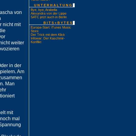
UNTERHALTUNG
Bye, bye, Arabella
tascha von
Alexandra von der Lippe
SATC jetzt auch in Berlin
n
BITS+BYTES
 nicht mit
Europa-Start: iTunes Music
die
Store
Der Trick mit dem Klick
vor
Infowar: Der Kaschmir-
nicht weiter
Konflikt
ovozieren
der in der
spielern. Am
e zusammen
en. Man
ehr
ioniert
elt mit
 noch mal
n Spannung