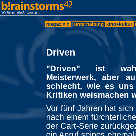
magazin »
unterhaltung
kino+kultur
Driven
"Driven" ist wah
Meisterwerk, aber a
schlecht, wie es uns
Kritiken weismachen w
Vor fünf Jahren hat sich
nach einem fürchterlich
der Cart-Serie zurückg
ein Anruf seines ehemal