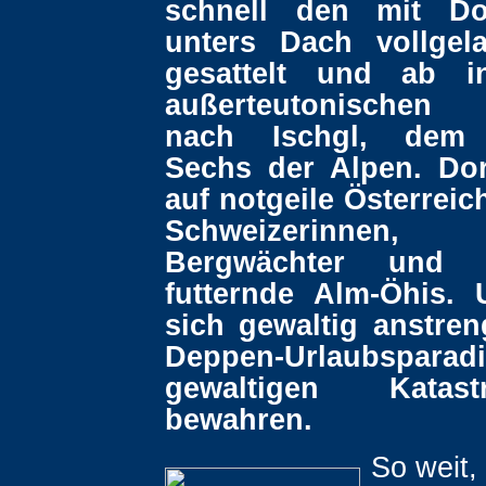
schnell den mit Do
unters Dach vollgel
gesattelt und ab 
außerteutonischen 
nach Ischgl, dem 
Sechs der Alpen. Dort
auf notgeile Österreic
Schweizerinnen
Bergwächter und K
futternde Alm-Öhis.
sich gewaltig anstre
Deppen-Urlaubsparadi
gewaltigen Katas
bewahren.
So weit,