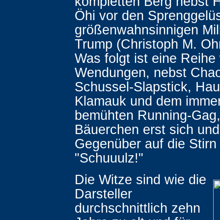
kompletten Berg nebst H
Öhi vor den Sprenggelü
größenwahnsinnigen Mill
Trump (Christoph M. Ohrt
Was folgt ist eine Reihe 
Wendungen, nebst Chao
Schussel-Slapstick, Hau
Klamauk und dem immer
bemühten Running-Gag,
Bäuerchen erst sich un
Gegenüber auf die Stirn
"Schuuulz!"
Die Witze sind wie die
Darsteller
durchschnittlich zehn