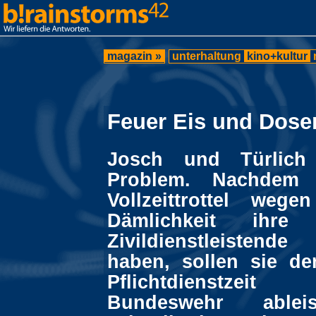
magazin »
unterhaltung
kino+kultur
Feuer Eis und Dose
Josch und Türlich
Problem. Nachdem 
Vollzeittrottel wege
Dämlichkeit ihre
Zivildienstleisten
haben, sollen sie de
Pflichtdienstzei
Bundeswehr ablei