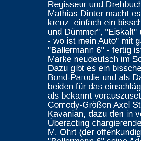
Regisseur und Drehbuc
Mathias Dinter macht es 
kreuzt einfach ein bis
und Dümmer", "Eiskalt"
- wo ist mein Auto" mit g
"Ballermann 6" - fertig i
Marke neudeutsch im S
Dazu gibt es ein bissch
Bond-Parodie und als Dar
beiden für das einschlä
als bekannt vorauszuse
Comedy-Größen Axel St
Kavanian, dazu den in v
Überacting chargierend
M. Ohrt (der offenkundig