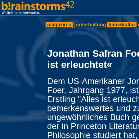
magazin »
unterhaltung
kino+kultur
Jonathan Safran Foe
ist erleuchtet«
Dem US-Amerikaner Jon
Foer, Jahrgang 1977, is
Erstling "Alles ist erleuc
bemerkenswertes und zu
ungewöhnliches Buch ge
der in Princeton Literatu
Philosophie studiert hat,