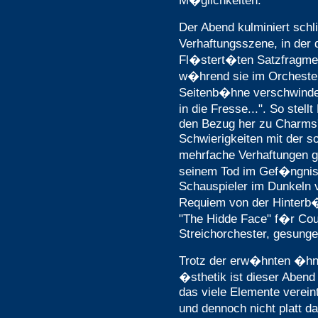
M�glichkeiten.
Der Abend kulminiert schl
Verhaftungsszene, in der 
Fl�stert�ten Satzfragme
w�hrend sie im Orcheste
Seitenb�hne verschwinden
in die Fresse...". So ste
den Bezug her zu Charms' 
Schwierigkeiten mit der s
mehrfache Verhaftungen g
seinem Tod im Gef�ngnis
Schauspieler im Dunkeln v
Requiem von der Hinterb
"The Hidde Face" f�r Cou
Streichorchester, gesunge
Trotz der erw�hnten �hnl
�sthetik ist dieser Aben
das viele Elemente vereint
und dennoch nicht platt 