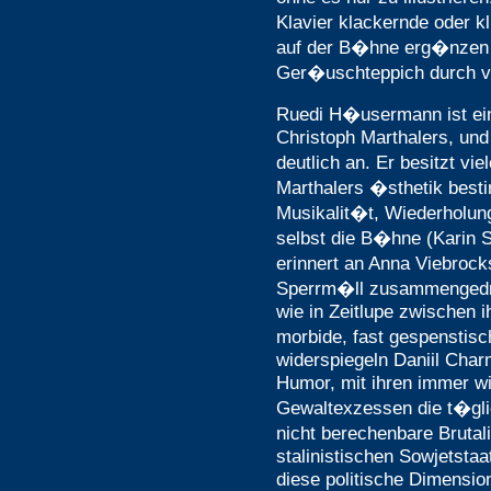
Klavier klackernde oder 
auf der B�hne erg�nzen
Ger�uschteppich durch v
Ruedi H�usermann ist ei
Christoph Marthalers, un
deutlich an. Er besitzt vi
Marthalers �sthetik besti
Musikalit�t, Wiederholun
selbst die B�hne (Kari
erinnert an Anna Viebrock
Sperrm�ll zusammengedr�
wie in Zeitlupe zwischen i
morbide, fast gespensti
widerspiegeln Daniil Char
Humor, mit ihren immer w
Gewaltexzessen die t�gli
nicht berechenbare Brutali
stalinistischen Sowjetsta
diese politische Dimension