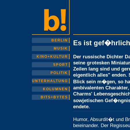
BERLIN
Es ist gef�hrlic
MUSIK
Der russische Dichter Da
KINO+KULTUR
seine grotesken Miniatur
SPORT
Zeilen lang sind und ger
POLITIK
eigentlich alles" enden. 
Blick sein m�gen, so h
UNTERHALTUNG
ambivalenten Charakter,
KOLUMNEN
Charms' Lebensgeschicht
BITS+BYTES
sowjetischen Gef�ngnis
endete.
Humor, Absurdit�t und Bru
beieinander. Der Regisse