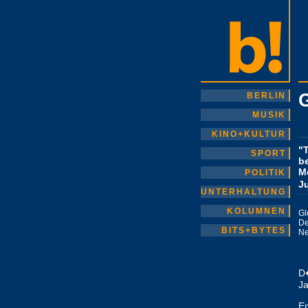
G
BERLIN
MUSIK
KINO+KULTUR
"
SPORT
b
M
POLITIK
J
UNTERHALTUNG
KOLUMNEN
Gl
De
BITS+BYTES
Ne
D�
Ja
En