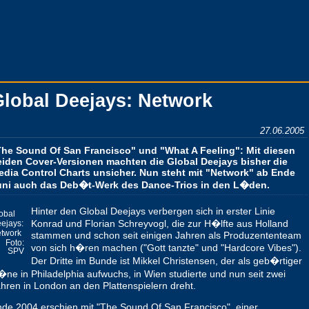
lobal Deejays: Network
27.06.2005
The Sound Of San Francisco" und "What A Feeling": Mit diesen
eiden Cover-Versionen machten die Global Deejays bisher die
edia Control Charts unsicher. Nun steht mit "Network" ab Ende
uni auch das Deb�t-Werk des Dance-Trios in den L�den.
Hinter den Global Deejays verbergen sich in erster Linie
obal
Konrad und Florian Schreyvogl, die zur H�lfte aus Holland
ejays:
twork
stammen und schon seit einigen Jahren als Produzententeam
Foto:
von sich h�ren machen ("Gott tanzte" und "Hardcore Vibes").
SPV
Der Dritte im Bunde ist Mikkel Christensen, der als geb�rtiger
ne in Philadelphia aufwuchs, in Wien studierte und nun seit zwei
hren in London an den Plattenspielern dreht.
de 2004 erschien mit "The Sound Of San Francisco", einer