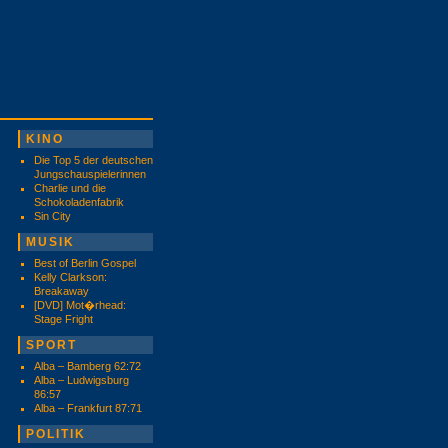
KINO
Die Top 5 der deutschen
Jungschauspielerinnen
Charlie und die
Schokoladenfabrik
Sin City
MUSIK
Best of Berlin Gospel
Kelly Clarkson:
Breakaway
[DVD] Mot�rhead:
Stage Fright
SPORT
Alba – Bamberg 62:72
Alba – Ludwigsburg
86:57
Alba – Frankfurt 87:71
POLITIK