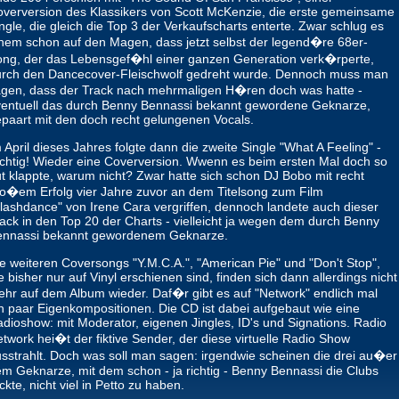
verversion des Klassikers von Scott McKenzie, die erste gemeinsame
ngle, die gleich die Top 3 der Verkaufscharts enterte. Zwar schlug es
nem schon auf den Magen, dass jetzt selbst der legend�re 68er-
ng, der das Lebensgef�hl einer ganzen Generation verk�rperte,
urch den Dancecover-Fleischwolf gedreht wurde. Dennoch muss man
gen, dass der Track nach mehrmaligen H�ren doch was hatte -
entuell das durch Benny Bennassi bekannt gewordene Geknarze,
paart mit den doch recht gelungenen Vocals.
 April dieses Jahres folgte dann die zweite Single "What A Feeling" -
chtig! Wieder eine Coverversion. Wwenn es beim ersten Mal doch so
t klappte, warum nicht? Zwar hatte sich schon DJ Bobo mit recht
o�em Erfolg vier Jahre zuvor an dem Titelsong zum Film
lashdance" von Irene Cara vergriffen, dennoch landete auch dieser
ack in den Top 20 der Charts - vielleicht ja wegen dem durch Benny
ennassi bekannt gewordenem Geknarze.
e weiteren Coversongs "Y.M.C.A.", "American Pie" und "Don't Stop",
e bisher nur auf Vinyl erschienen sind, finden sich dann allerdings nicht
hr auf dem Album wieder. Daf�r gibt es auf "Network" endlich mal
n paar Eigenkompositionen. Die CD ist dabei aufgebaut wie eine
dioshow: mit Moderator, eigenen Jingles, ID's und Signations. Radio
twork hei�t der fiktive Sender, der diese virtuelle Radio Show
sstrahlt. Doch was soll man sagen: irgendwie scheinen die drei au�er
m Geknarze, mit dem schon - ja richtig - Benny Bennassi die Clubs
ckte, nicht viel in Petto zu haben.