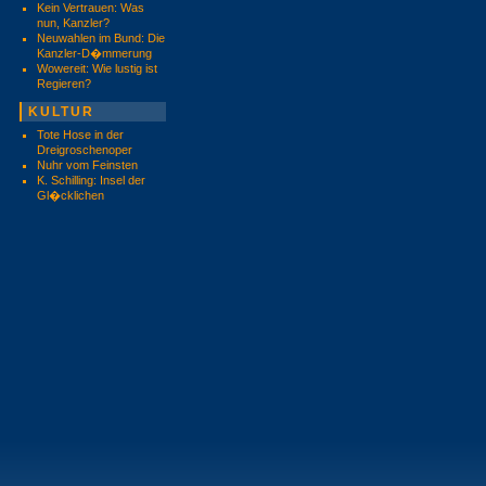
Kein Vertrauen: Was
nun, Kanzler?
Neuwahlen im Bund: Die
Kanzler-D�mmerung
Wowereit: Wie lustig ist
Regieren?
KULTUR
Tote Hose in der
Dreigroschenoper
Nuhr vom Feinsten
K. Schilling: Insel der
Gl�cklichen