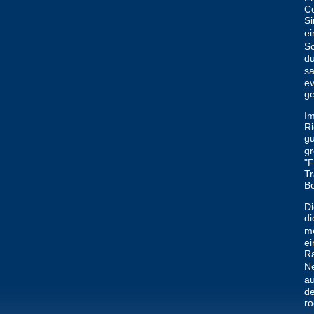
Co
Si
ei
So
d
sa
ev
ge
Im
Ri
gu
gr
"F
Tr
B
Di
di
me
ei
Ra
Ne
au
de
ro