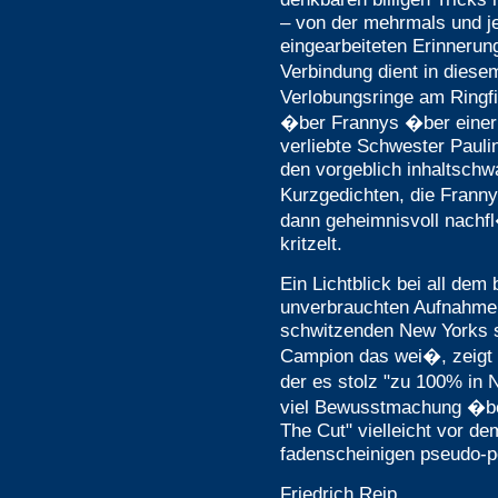
– von der mehrmals und j
eingearbeiteten Erinnerung
Verbindung dient in diese
Verlobungsringe am Ringfi
�ber Frannys �ber einer S
verliebte Schwester Pauli
den vorgeblich inhaltschwa
Kurzgedichten, die Franny
dann geheimnisvoll nachfl
kritzelt.
Ein Lichtblick bei all dem 
unverbrauchten Aufnahme
schwitzenden New Yorks si
Campion das wei�, zeigt d
der es stolz "zu 100% in 
viel Bewusstmachung �be
The Cut" vielleicht vor de
fadenscheinigen pseudo-po
Friedrich Reip