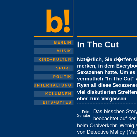
In The Cut
BERLIN
MUSIK
Nat�rlich, Sie d�rfen si
KINO+KULTUR
merken, in dem Everybod
SPORT
Sexszenen hatte. Um es 
POLITIK
vermutlich "In The Cut"
Ryan all diese Sexszenen
UNTERHALTUNG
viel diskutierten Streif
KOLUMNEN
eher zum Vergessen.
BITS+BYTES
Das bisschen Story
Foto:
Senator
beobachtet auf der
beim Oralverkehr. Wenig s
von Detective Malloy (Mark