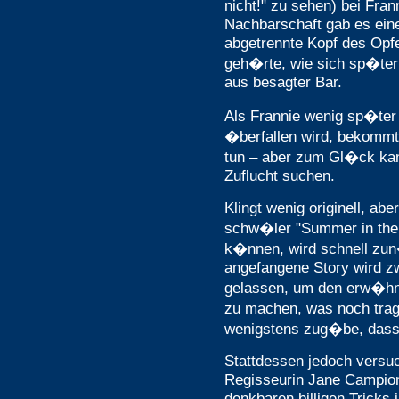
nicht!" zu sehen) bei Fran
Nachbarschaft gab es ein
abgetrennte Kopf des Opfe
geh�rte, wie sich sp�ter
aus besagter Bar.
Als Frannie wenig sp�ter
�berfallen wird, bekommt 
tun – aber zum Gl�ck kan
Zuflucht suchen.
Klingt wenig originell, abe
schw�ler "Summer in the C
k�nnen, wird schnell zun�
angefangene Story wird zw
gelassen, um den erw�hn
zu machen, was noch tra
wenigstens zug�be, dass 
Stattdessen jedoch versu
Regisseurin Jane Campion,
denkbaren billigen Tricks 