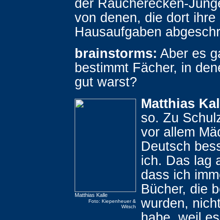
der Raucherecken-Junge
von denen, die dort ihre
Hausaufgaben abgeschr
brainstorms:
Aber es g
bestimmt Fächer, in den
gut warst?
Matthias Kal
so. Zu Schul
vor allem Mä
Deutsch bess
ich. Das lag 
dass ich imm
Bücher, die 
Matthias Kalle
wurden, nich
Foto: Kiepenheuer &
Witsch
habe, weil es