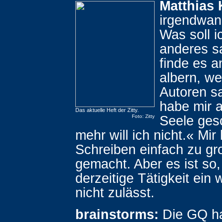
Matthias 
irgendwan
Was soll i
anderes s
finde es 
albern, w
Autoren s
habe mir a
Das aktuelle Heft der Zitty.
Seele ges
Foto: Zitty
mehr will ich nicht.« Mir
Schreiben einfach zu g
gemacht. Aber es ist so
derzeitige Tätigkeit ein
nicht zulässt.
brainstorms:
Die GQ hat