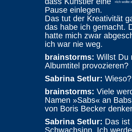
dass Künstler eine
»Ich wollte
Pause einlegen.
Das tut der Kreativität 
das habe ich gemacht. 
hatte mich zwar abgesch
ich war nie weg.
brainstorms:
Willst Du
Albumtitel provozieren?
Sabrina Setlur:
Wieso?
brainstorms:
Viele wer
Namen »Sabs« an Babs,
von Boris Becker denke
Sabrina Setlur:
Das ist
Schwachsinn. Ich werde