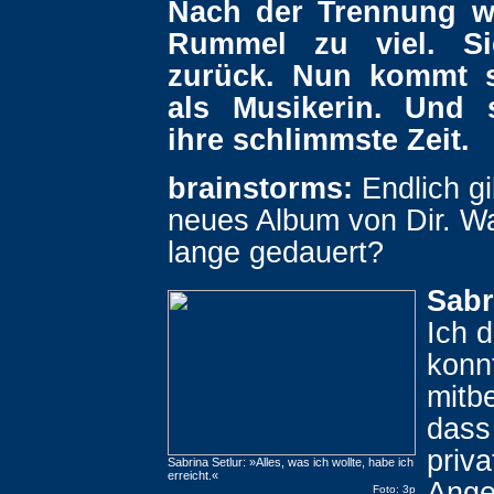
Nach der Trennung w
Rummel zu viel. S
zurück. Nun kommt s
als Musikerin. Und 
ihre schlimmste Zeit.
brainstorms:
Endlich gi
neues Album von Dir. W
lange gedauert?
Sabr
Ich d
konn
mitb
dass 
priva
Sabrina Setlur: »Alles, was ich wollte, habe ich
erreicht.«
Ange
Foto: 3p