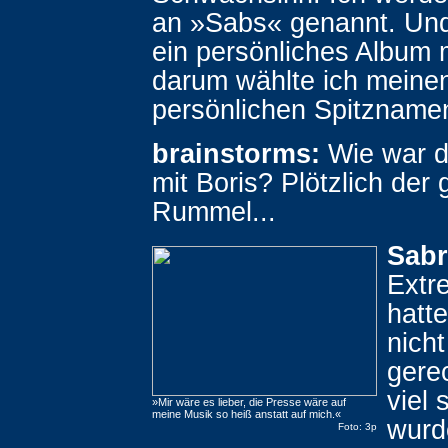
an »Sabs« genannt. Und 
ein persönliches Album
darum wählte ich meine
persönlichen Spitzname
brainstorms:
Wie war d
mit Boris? Plötzlich der
Rummel...
Sabr
Extr
hatt
nicht
gere
viel
»Mir wäre es lieber, die Presse wäre auf
meine Musik so heiß anstatt auf mich.«
wurd
Foto: 3p