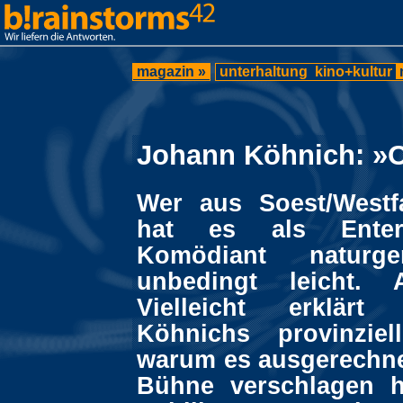
magazin »
unterhaltung
kino+kultur
Johann Köhnich: »
Wer aus Soest/Westf
hat es als Enter
Komödiant naturg
unbedingt leicht. A
Vielleicht erklär
Köhnichs provinziel
warum es ausgerechnet
Bühne verschlagen h