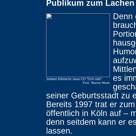
Publikum zum Lachen 
Denn 
brauch
Portio
hausg
Humor
aufzu
Mittle
es im
Johann Köhnichs neue CD "Och nöö".
Foto: Warner Music
gescha
seiner Geburtsstadt zu 
Bereits 1997 trat er zum
öffentlich in Köln auf – m
denn seitdem kann er es
lassen.