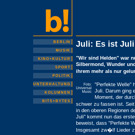
Juli: Es ist Juli
BERLIN
MUSIK
"Wir sind Helden" war n
KINO+KULTUR
Silbermond, Wunder und 
SPORT
ihrem mehr als nur gelu
POLITIK
"Perfekte Welle" 
UNTERHALTUNG
Foto:
Universal
Juli. Darum ging
Music
KOLUMNEN
Moment, der durc
BITS+BYTES
schwer zu fassen ist. Se
in den oberen Regionen de
Juli" kommt nun das erst
beweist, dass "Perfekte We
Insgesamt zw�lf Lieder 