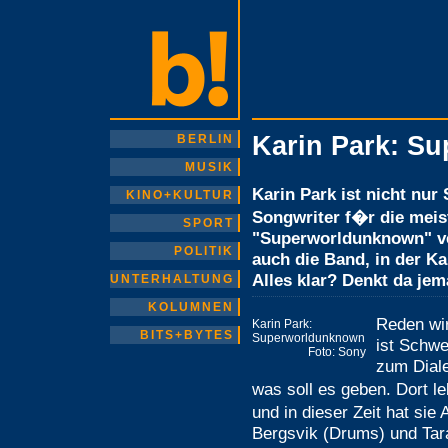
Karin Park: S
BERLIN
MUSIK
Karin Park ist nicht nur
KINO+KULTUR
Songwriter f�r die mei
SPORT
"Superworldunknown" ver
POLITIK
auch die Band, in der Kar
Alles klar? Denkt da je
UNTERHALTUNG
KOLUMNEN
Reden wir
Karin Park:
BITS+BYTES
Superworldunknown
ist Schwe
Foto: Sony
zum Dial
was soll es geben. Dort le
und in dieser Zeit hat si
Bergsvik (Drums) und Tar