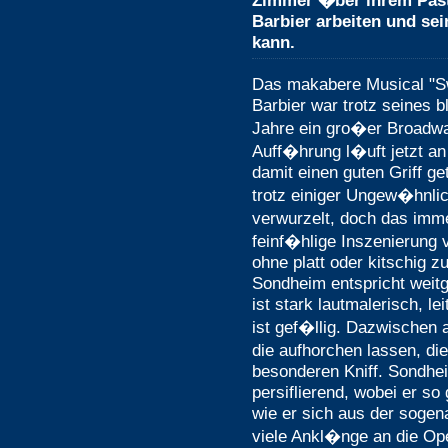
Zimmer �ber ihrem Paste
Barbier arbeiten und sei
kann.
Das makabere Musical "S
Barbier war trotz seines 
Jahre ein gro�er Broadway
Auff�hrung l�uft jetzt an
damit einen guten Griff ge
trotz einiger Ungew�hnlich
verwurzelt, doch das imme
feinf�hlige Inszenierung v
ohne platt oder kitschig 
Sondheim entspricht weit
ist stark lautmalerisch, le
ist gef�llig. Dazwischen 
die aufhorchen lassen, di
besonderen Kniff. Sondheim
persiflierend, wobei er so
wie er sich aus der sogen
viele Ankl�nge an die Op