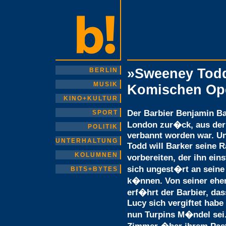
»Sweeney Todd
BERLIN
MUSIK
Komischen Op
KINO+KULTUR
Der Barbier Benjamin Ba
SPORT
London zur�ck, aus der
POLITIK
verbannt worden war. 
UNTERHALTUNG
Todd will Barker seine R
KOLUMNEN
vorbereiten, der ihn eins
sich ungest�rt an sein
BITS+BYTES
k�nnen. Von seiner ehe
erf�hrt der Barbier, das
Lucy sich vergiftet hab
nun Turpins M�ndel sei.