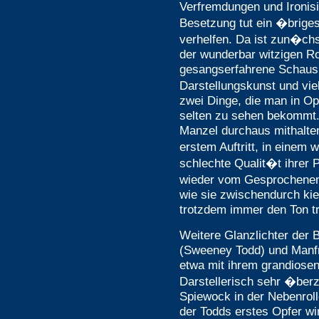
Verfremdungen und Ironisi
Besetzung tut ein �brige
verhelfen. Da ist zun�ch
der wunderbar witzigen Ro
gesangserfahrene Schausp
Darstellungskunst und vi
zwei Dinge, die man in Ope
selten zu sehen bekommt.
Manzel durchaus mithalten.
erstem Auftritt, in einem
schlechte Qualit�t ihrer P
wieder vom Gesprochenen 
wie sie zwischendurch kie
trotzdem immer den Ton tri
Weitere Glanzlichter der
(Sweeney Todd) und Manfr
etwa mit ihrem grandiosen
Darstellerisch sehr �be
Spiewock in der Nebenrolle
der Todds erstes Opfer w