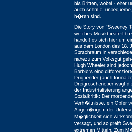
bis Britten, wobei - eher
auch schrille, unbequeme
h�ren sind.
Die Story von "Sweeney Tod
welches Musiktheaterlibr
handelt es sich hier um e
aus dem London des 18. J
Sprachraum in verschiede
nahezu zum Volksgut geh�
Hugh Wheeler sind jedoch
Barbiers eine differenzier
leugnender (auch formaler
Dreigroschenoper wagt die
der Industrialisierung an
Sozialkritik: Der mordende
Verh�ltnisse, ein Opfer wi
Angeh�rigem der Unterschi
M�glichkeit sich wirksam
versagt, und so greift Sw
extremen Mitteln. Zum M