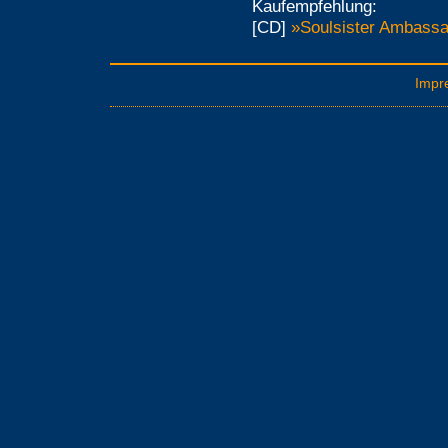
Kaufempfehlung:
[CD]
»Soulsister Ambassa
Impr