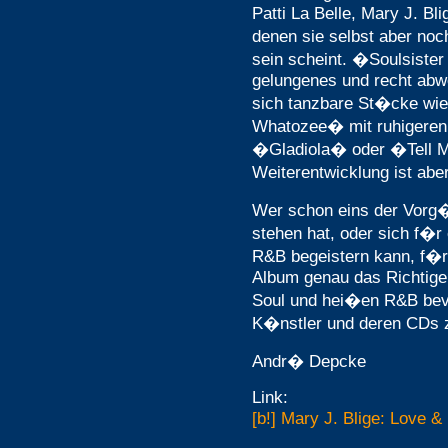
Patti La Belle, Mary J. B
denen sie selbst aber noc
sein scheint. �Soulsiste
gelungenes und recht abw
sich tanzbare St�cke w
Whatozee� mit ruhigeren
�Gladiola� oder �Tell 
Weiterentwicklung ist abe
Wer schon eins der Vorg
stehen hat, oder sich f�r
R&B begeistern kann, f�r
Album genau das Richtige. 
Soul und hei�en R&B bevo
K�nstler und deren CDs 
Andr� Depcke
Link:
[b!] Mary J. Blige: Love & 