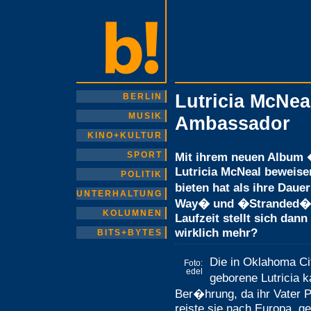
Lutricia McNea
BERLIN
MUSIK
Ambassador
KINO+KULTUR
SPORT
Mit ihrem neuen Album 
Lutricia McNeal beweise
POLITIK
bieten hat als ihre Dau
UNTERHALTUNG
Way� und �Stranded�. 
KOLUMNEN
Laufzeit stellt sich dann
wirklich mehr?
BITS+BYTES
Die in Oklahoma Ci
Foto:
edel
geborene Lutricia 
Ber�hrung, da ihr Vater Pr
reiste sie nach Europa, 