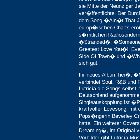
sie Mitte der Neunziger 
ver�ffentlichte. Der Durc
dem Song �Ain�t That Ju
europ�ischen Charts erob
s�mtlichen Radiosendern r
�Stranded�, �Someone
Greatest Love You�ll Ev
Side Of Town� und �Wha
sich gut.
Ihr neues Album hei�t �
verbindet Soul, R&B und 
Lutricia die Songs selbst
Deutschland aufgenommen
Singleauskopplung ist �
kraftvoller Lovesong, mit 
Pops�ngerin Beverley Cr
hatte. Ein weiterer Cover
Dreaming�, im Original 
Vorbilder gibt Lutricia M