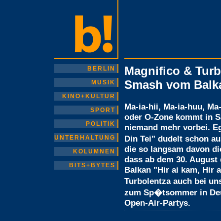
Magnifico & Tur
BERLIN
Smash vom Balk
MUSIK
KINO+KULTUR
Ma-ia-hii, Ma-ia-huu, Ma
SPORT
oder O-Zone kommt in 
POLITIK
niemand mehr vorbei. E
Din Tei" dudelt schon au
UNTERHALTUNG
die so langsam davon die
KOLUMNEN
dass ab dem 30. Augus
BITS+BYTES
Balkan "Hir ai kam, Hir 
Turbolentza auch bei un
zum Sp�tsommer in Deut
Open-Air-Partys.