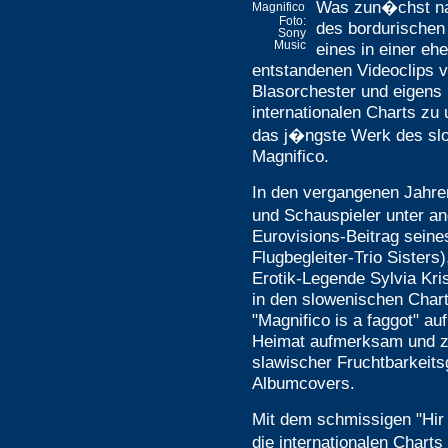
Was zun�chst na
Magnifico
Foto:
des bordurischen 
Sony
Music
eines in einer e
entstandenen Videoclips v
Blasorchester und eigens 
internationalen Charts zu 
das j�ngste Werk des sl
Magnifico.
In den vergangenen Jahre
und Schauspieler unter a
Eurovisions-Beitrag sein
Flugbegleiter-Trio Sister
Erotik-Legende Sylvia Kri
in den slowenischen Chart
"Magnifico is a faggot" au
Heimat aufmerksam und ze
slawischer Fruchtbarkeitsg
Albumcovers.
Mit dem schmissigen "Hir 
die internationalen Charts 