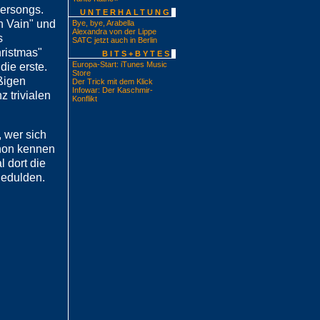
versongs.
UNTERHALTUNG
n Vain" und
Bye, bye, Arabella
Alexandra von der Lippe
s
SATC jetzt auch in Berlin
ristmas"
BITS+BYTES
Europa-Start: iTunes Music
die erste.
Store
äßigen
Der Trick mit dem Klick
Infowar: Der Kaschmir-
 trivialen
Konflikt
, wer sich
chon kennen
l dort die
gedulden.