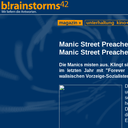
magazin »
unterhaltung
kino+
Manic Street Preache
Manic Street Preache
Die Manics misten aus. Klingt s
im letzten Jahr mit "Forever 
walisischen Vorzeige-Sozialiste
D
u
s
h
D
d
E