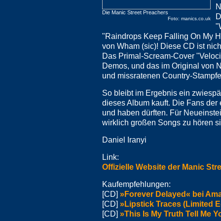
N
Die Manic Street Preachers
D
Foto: manics.co.uk
"
"Raindrops Keep Falling On My He
von Wham (sic)! Diese CD ist nicht 
Das Primal-Scream-Cover "Velocity
Demos, und das im Original von N
und missratenen Country-Stampf
So bleibt im Ergebnis ein zwiespä
dieses Album kauft. Die Fans der 
und haben dürften. Für Neueinstei
wirklich großen Songs zu hören s
Daniel Iranyi
Link:
Offizielle Website der Manic Str
Kaufempfehlungen:
[CD]
»Forever Delayed« bei Ama
[CD]
»Lipstick Traces (Limited 
[CD]
»This Is My Truth Tell Me 