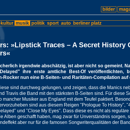
bilder
maga
kultur
musik
politik
sport
auto
berliner platz
rs: »Lipstick Traces – A Secret History
rs«
icherlich irgendwie abschätzig, ist aber nicht so gemeint. 
Delayed" ihre erste amtliche Best-Of veröffentlichten, b
n-Rocker nun eine B-Seiten- und Raritäten-Compilation auf 
iese sind durchweg gelungen, und zeigen, dass die Manics ne
nd Travis die Band mit den stärksten B-Seiten sind. Für diese S
o mancher Musiker aus England mit dem Teufel paktiert. Beson
ervorzuheben sind aus diesem Reigen "Prologue To History", "
elayed" und "Close My Eyes". Dass diese es nicht als reguläre
ie Alben geschafft haben, mag zwar für Unverständnis sorgen, s
ndeffekt aber nur für die famosen Songwriterqualitäten der Ban