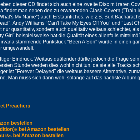
eben dieser CD findet sich auch eine zweite Disc mit raren Co
a findet man neben den zu erwartenden Clash-Covern ("Train I
What's My Name") auch Erstaunliches, wie z.B. Burt Bacharach
ad", Andy Williams "Can't Take My Eyes Off You" und "Last Ch
nur quantitativ, sondern auch qualitativ weitaus schlechter, als 
 Girl" beispielsweise hat die Qualität eines allenfalls mittelm
irvana stammende Punkstück "Been A Son" wurde in einen ganz
er umgewandelt.
ltiger Eindruck. Weitaus quälender dürfte jedoch die Frage sein
ersten Stunde werden dies wohl nicht tun, da sie alle Tracks s
ger ist "Forever Delayed" die weitaus bessere Alternative, zuma
ind. Man muss sich dann wohl solange auf das nächste Album 
eet Preachers
zon bestellen
Edition)« bei Amazon bestellen
Yours« bei Amazon bestellen