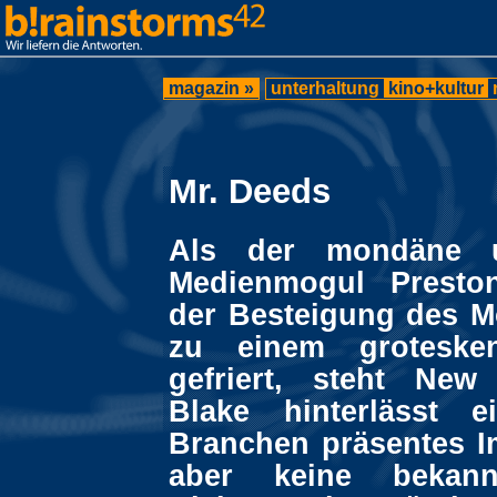
magazin »
unterhaltung
kino+kultur
Mr. Deeds
Als der mondäne u
Medienmogul Presto
der Besteigung des M
zu einem groteske
gefriert, steht New
Blake hinterlässt e
Branchen präsentes I
aber keine bekann