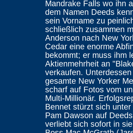
Mandrake Falls wo ihn al
dem Namen Deeds kenn
sein Vorname zu peinlich 
schließlich zusammen m
Anderson nach New York
Cedar eine enorme Abfi
bekommt; er muss ihm le
Aktienmehrheit an "Blak
verkaufen. Unterdessen 
gesamte New Yorker Me
scharf auf Fotos vom u
Multi-Millionär. Erfolgsr
Bennet stürzt sich unt
Pam Dawson auf Deeds 
verliebt sich sofort in s
Boss Mac McGrath (Jare