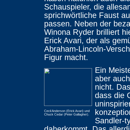
Schauspieler, die allesa
sprichwörtliche Faust a
passen. Neben der bez
Winona Ryder brilliert hi
Erick Avari, der als gemü
Abraham-Lincoln-Verschn
Figur macht.
Ein Meist
aber auch
nicht. Das
dass die 
uninspirie
konzeptio
Cecil Anderson (Erick Avari) und
Chuck Cedar (Peter Gallagher).
Sandler-t
daherkommt. Das allerd