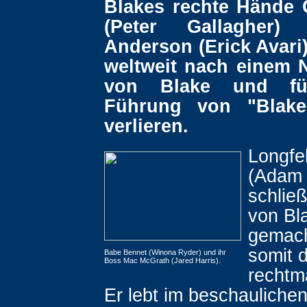
Blakes rechte Hände
(Peter Gallagher)
Anderson (Erick Avari
weltweit nach einem
von Blake und für
Führung von "Blak
verlieren.
Longfe
(Adam 
schließ
von Bl
gemach
somit 
Babe Bennet (Winona Ryder) und ihr
Boss Mac McGrath (Jared Harris).
rechtm
Er lebt im beschauliche