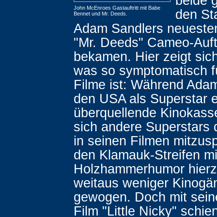
beide 
John McEnroes Gastauftritt mit Babe
den Sta
Bennet und Mr. Deeds.
Adam Sandlers neuestem
"Mr. Deeds" Cameo-Auftr
bekamen. Hier zeigt sich
was so symptomatisch f
Filme ist: Während Adam
den USA als Superstar e
überquellende Kinokasse
sich andere Superstars 
in seinen Filmen mitzusp
den Klamauk-Streifen mi
Holzhammerhumor hierz
weitaus weniger Kinogä
gewogen. Doch mit sein
Film "Little Nicky" schie