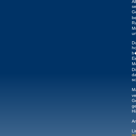
Al
se
Ge
be
Ra
Mu
un
Do
ho
h�
Ei
M
Di
da
sc
Ma
ve
Ge
ge
H
A
Li
We