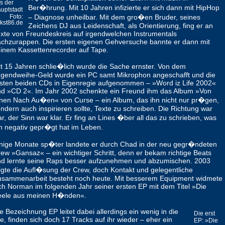
s der
Ber�hrung. Mit 10 Jahren infizierte er sich dann mit HipHop
uptstadt
– Diagnose unheilbar. Mit dem gro�en Bruder, seines
Foto:
kst86.de
Zeichens DJ aus Leidenschaft, als Orientierung, fing er an
xte von Freundeskreis auf irgendwelchen Instrumentals
chzurappen. Die ersten eigenen Gehversuche bannte er dann mit
inem Kassettenrecorder auf Tape.
t 15 Jahren schlie�lich wurde die Sache ernster. Von dem
gendweihe-Geld wurde ein PC samt Mikrophon angeschafft und die
sten beiden CDs in Eigenregie aufgenommen – »Word iz Life 2002«
d »CD 2«. Im Jahr 2002 schenkte ein Freund ihm das Album »Von
nen Nach Au�en« von Curse – ein Album, das ihn nicht nur pr�gen,
ndern auch inspirieren sollte, Texte zu schreiben. Die Richtung war
ar, der Sinn war klar. Er fing an Lines �ber all das zu schrieben, was
n negativ gepr�gt hat im Leben.
nige Monate sp�ter landete er durch Chad in der neu gegr�ndeten
ew »Gansaz« – ein wichtiger Schritt, denn er bekam richtige Beats
d lernte seine Raps besser aufzunehmen und abzumischen. 2003
lgte die Aufl�sung der Crew, doch Kontakt und gelegentliche
usammenarbeit besteht noch heute. Mit besserem Equipment widmete
ch Norman im folgenden Jahr seiner ersten EP mit dem Titel »Die
eele aus meinen H�nden«.
e Bezeichnung EP leitet dabei allerdings ein wenig in die
Die erst
re, finden sich doch 17 Tracks auf ihr wieder – eher ein
EP: »Die