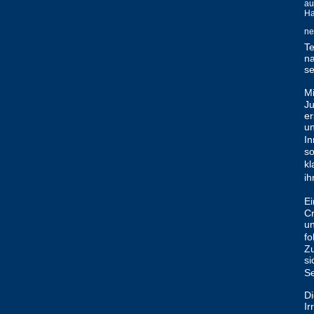
au
Ha
ne
Te
na
se
Mi
Ju
er
un
In
so
kl
ih
Ei
Cr
un
fo
Z
si
S
Di
Ir