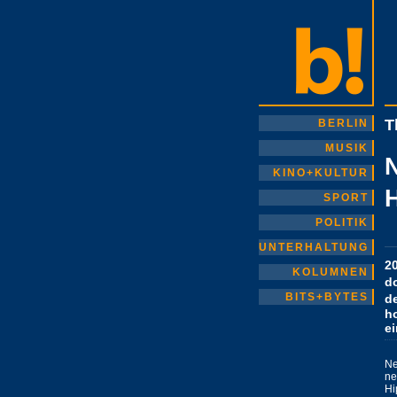
T
BERLIN
MUSIK
N
KINO+KULTUR
SPORT
POLITIK
UNTERHALTUNG
2
KOLUMNEN
d
BITS+BYTES
de
ho
e
Ne
ne
Hi