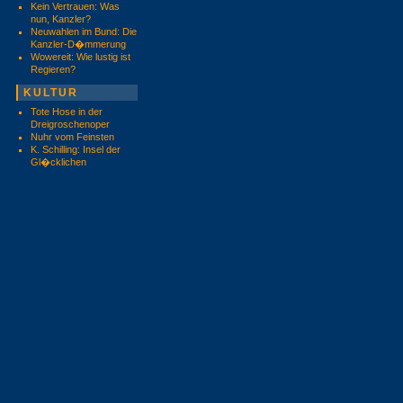
Kein Vertrauen: Was
nun, Kanzler?
Neuwahlen im Bund: Die
Kanzler-D�mmerung
Wowereit: Wie lustig ist
Regieren?
KULTUR
Tote Hose in der
Dreigroschenoper
Nuhr vom Feinsten
K. Schilling: Insel der
Gl�cklichen