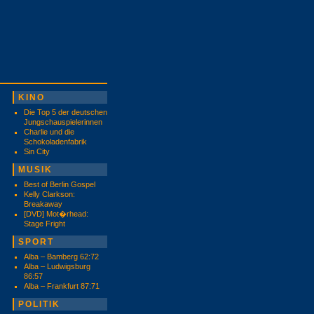
KINO
Die Top 5 der deutschen
Jungschauspielerinnen
Charlie und die
Schokoladenfabrik
Sin City
MUSIK
Best of Berlin Gospel
Kelly Clarkson:
Breakaway
[DVD] Mot�rhead:
Stage Fright
SPORT
Alba – Bamberg 62:72
Alba – Ludwigsburg
86:57
Alba – Frankfurt 87:71
POLITIK