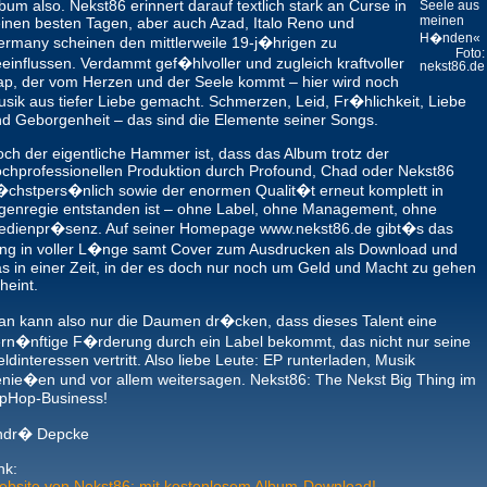
bum also. Nekst86 erinnert darauf textlich stark an Curse in
Seele aus
meinen
inen besten Tagen, aber auch Azad, Italo Reno und
H�nden«
rmany scheinen den mittlerweile 19-j�hrigen zu
Foto:
einflussen. Verdammt gef�hlvoller und zugleich kraftvoller
nekst86.de
p, der vom Herzen und der Seele kommt – hier wird noch
sik aus tiefer Liebe gemacht. Schmerzen, Leid, Fr�hlichkeit, Liebe
d Geborgenheit – das sind die Elemente seiner Songs.
ch der eigentliche Hammer ist, dass das Album trotz der
chprofessionellen Produktion durch Profound, Chad oder Nekst86
chstpers�nlich sowie der enormen Qualit�t erneut komplett in
genregie entstanden ist – ohne Label, ohne Management, ohne
edienpr�senz. Auf seiner Homepage www.nekst86.de gibt�s das
ng in voller L�nge samt Cover zum Ausdrucken als Download und
s in einer Zeit, in der es doch nur noch um Geld und Macht zu gehen
heint.
n kann also nur die Daumen dr�cken, dass dieses Talent eine
rn�nftige F�rderung durch ein Label bekommt, das nicht nur seine
ldinteressen vertritt. Also liebe Leute: EP runterladen, Musik
nie�en und vor allem weitersagen. Nekst86: The Nekst Big Thing im
ipHop-Business!
ndr� Depcke
nk:
bsite von Nekst86: mit kostenlosem Album-Download!