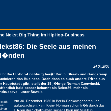
he Nekst Big Thing im HipHop-Business
ekst86: Die Seele aus meinen
H�nden
24.04.2005
005: Die HipHop-Hochburg hei�t Berlin. Street- und Gangstarap
ominieren das Business. Doch dass es auch andere T�ne aus
r Hauptstadt gibt, stellt der 19-j�hrige Norman Czerwinski,
ffentlich bald besser bekannt als Nekst86, mehr als
indrucksvoll unter Beweis.
Am 30. Dezember 1986 in Berlin-Pankow geboren und
kst86:
aufgewachsen, kam Klein- Norman schon fr�h durch das
uer
pHop
H�ren der Schallplatten seiner Eltern mit Musik in