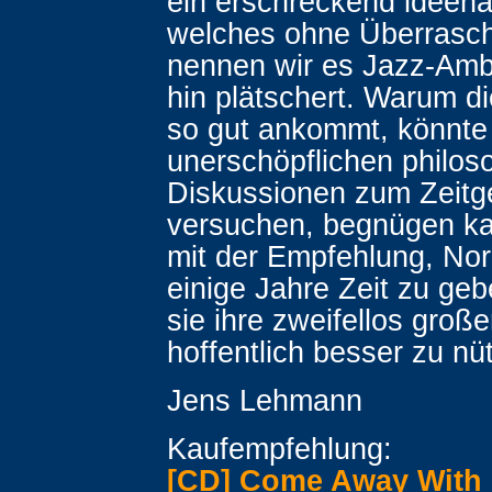
ein erschreckend ideen
welches ohne Überrasch
nennen wir es Jazz-Ambi
hin plätschert. Warum d
so gut ankommt, könnte
unerschöpflichen philos
Diskussionen zum Zeitge
versuchen, begnügen k
mit der Empfehlung, No
einige Jahre Zeit zu geb
sie ihre zweifellos groß
hoffentlich besser zu nü
Jens Lehmann
Kaufempfehlung:
[CD] Come Away With 