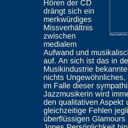
Hören der CD
drängt sich ein
merkwürdiges
Missverhältnis
zwischen
Kuschelrock
medialem
Aufwand und musikalisch
auf. An sich ist das in de
Musikindustrie bekannt
nichts Ungewöhnliches,
im Falle dieser sympath
Jazzmusikerin wird imme
den qualitativen Aspekt
gleichzeitige Fehlen jeg
überflüssigen Glamours 
Jones Persönlichkeit hi