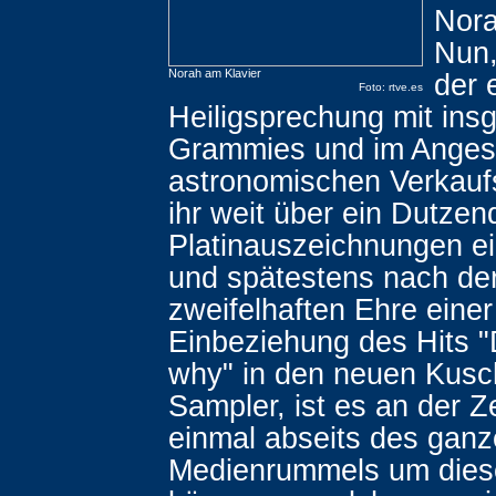
Nora
Nun,
Norah am Klavier
der 
Foto: rtve.es
Heiligsprechung mit ins
Grammies und im Angesi
astronomischen Verkauf
ihr weit über ein Dutzen
Platinauszeichnungen ei
und spätestens nach de
zweifelhaften Ehre einer
Einbeziehung des Hits 
why" in den neuen Kusch
Sampler, ist es an der Z
einmal abseits des gan
Medienrummels um dies