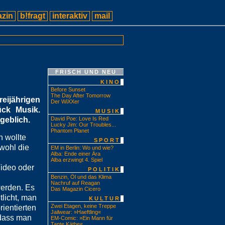
zin
b!fragt
interaktiv
mail
FRISCH UND NEU
KINO
Before Sunset
The Day After Tomorrow
eijährigen
Der WiXXer
ück Musik.
MUSIK
geblich.
David Poe: Love Is Red
Lucky Jim: Our Troubles...
Phantom Planet
n wollte
SPORT
wohl die
EM in Berlin: Wo und wie?
Alba: Ende einer Ära
Alba erzwingt 4. Spiel
Video oder
POLITIK
Benzin, Öl und das Klima
Nachruf auf Reagan
werden. Es
Das Magazin Cicero
tlicht, man
KULTUR
Zwei Etagen, keine Treppe
rientierten
Jailwear: »Haeftling«
 dass man
EM-Comic: »Ein Mann für
Tante Käthe«