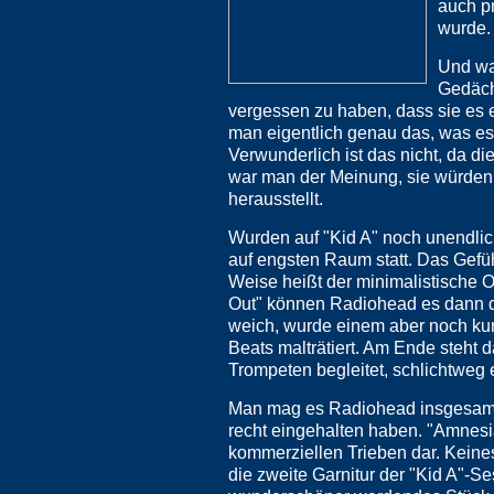
auch p
wurde.
Und was
Gedäch
vergessen zu haben, dass sie es e
man eigentlich genau das, was es
Verwunderlich ist das nicht, da di
war man der Meinung, sie würden n
herausstellt.
Wurden auf "Kid A" noch unendlic
auf engsten Raum statt. Das Gefüh
Weise heißt der minimalistische O
Out" können Radiohead es dann do
weich, wurde einem aber noch kurz
Beats malträtiert. Am Ende steht d
Trompeten begleitet, schlichtweg e
Man mag es Radiohead insgesamt 
recht eingehalten haben. "Amnesiac
kommerziellen Trieben dar. Keine
die zweite Garnitur der "Kid A"-S