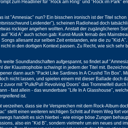
rompt zum Headliner für "Rock am Ring" und "Rock im Park" er
 ist "Amnesiac" nun? Ein bisschen ironisch ist der Titel schon 
tsnisschwund Leidender"), scheinen Radiohead doch tatsächl
twas rockiger angehen wollten. Anstatt der zugänglicheren Son
 auf "Kid A" auch schon gab: Kunst-Musik fernab des Mainstre
e Songs allesamt zur selben Zeit entstanden, wie die zu "Kid A"
icht in den dortigen Kontext passen. Zu Recht, wie sich sehr 
h weite Soundlandschaften aufgespannt, so findet auf "Amnesia
l der Klaustrophobie schwingt in jedem der Titel mit. Bezeichn
pener dann auch "Packt Like Sardines In A Crushd Tin Box". Mi
ch nicht lassen, und spielen einem mit dieser Ballade doch d
 zuvor mit "Pulk/Pull Revolving Doors" das Trommelfell durch 
ann - fast allein - das wunderbare "Life In A Glasshouse", welch
rgreifend ist.
verzeihen, dass sie ihr Versprechen mit dem Rock-Album doch
" stellt einen weiteren wichtigen Schritt auf ihrem Weg fort vo
swegs handelt es sich hierbei - wie einige böse Zungen behaup
essions, also ein "Kid B", sondern vielmehr um ein neues und i