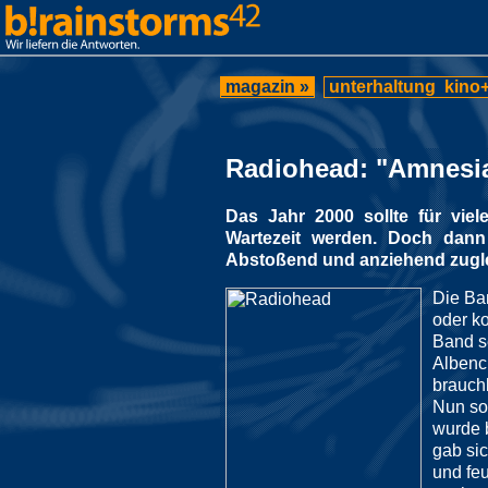
magazin »
unterhaltung
kino+
Radiohead: "Amnesi
Das Jahr 2000 sollte für vie
Wartezeit werden. Doch dann
Abstoßend und anziehend zugle
Die Ba
oder k
Band s
Albenc
brauch
Nun so
wurde b
gab sic
und fe