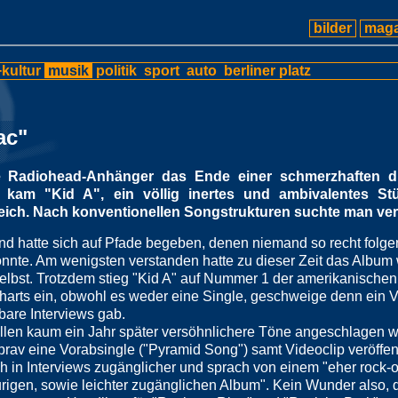
bilder
maga
kultur
musik
politik
sport
auto
berliner platz
ac"
le Radiohead-Anhänger das Ende einer schmerzhaften dr
 kam "Kid A", ein völlig inertes und ambivalentes St
ich. Nach konventionellen Songstrukturen suchte man ver
nd hatte sich auf Pfade begeben, denen niemand so recht folge
onnte. Am wenigsten verstanden hatte zu dieser Zeit das Album 
elbst. Trotzdem stieg "Kid A" auf Nummer 1 der amerikanischen
harts ein, obwohl es weder eine Single, geschweige denn ein 
bare Interviews gab.
llen kaum ein Jahr später versöhnlichere Töne angeschlagen 
rav eine Vorabsingle ("Pyramid Song") samt Videoclip veröffen
h in Interviews zugänglicher und sprach von einem "eher rock-o
urigen, sowie leichter zugänglichen Album". Kein Wunder also,