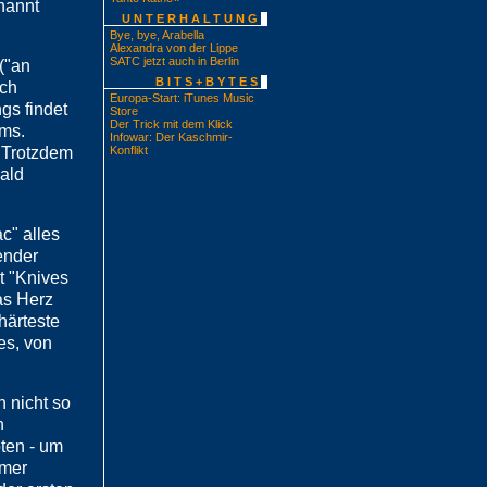
nannt
UNTERHALTUNG
Bye, bye, Arabella
Alexandra von der Lippe
SATC jetzt auch in Berlin
("an
BITS+BYTES
ich
Europa-Start: iTunes Music
gs findet
Store
Der Trick mit dem Klick
ams.
Infowar: Der Kaschmir-
. Trotzdem
Konflikt
bald
c" alles
ender
t "Knives
as Herz
härteste
es, von
 nicht so
n
ten - um
mmer