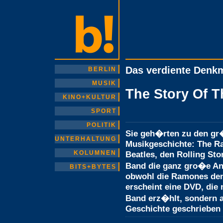
Das verdiente Denk
BERLIN
MUSIK
The Story Of 
KINO+KULTUR
SPORT
POLITIK
Sie geh�rten zu den g
UNTERHALTUNG
Musikgeschichte: The R
KOLUMNEN
Beatles, den Rolling Sto
Band die ganz gro�e An
BITS+BYTES
obwohl die Ramones den
erscheint eine DVD, die 
Band erz�hlt, sondern 
Geschichte geschrieben