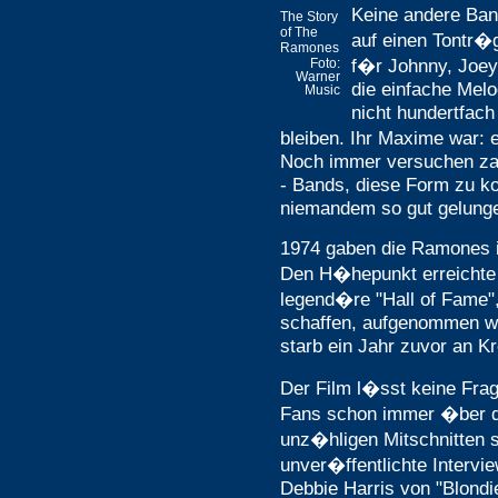
Keine andere Ban
The Story
of The
auf einen Tontr�
Ramones
f�r Johnny, Joe
Foto:
Warner
die einfache Melo
Music
nicht hundertfach
bleiben. Ihr Maxime war: 
Noch immer versuchen zah
- Bands, diese Form zu ko
niemandem so gut gelung
1974 gaben die Ramones ih
Den H�hepunkt erreichte d
legend�re "Hall of Fame",
schaffen, aufgenommen wu
starb ein Jahr zuvor an K
Der Film l�sst keine Frag
Fans schon immer �ber d
unz�hligen Mitschnitten s
unver�ffentlichte Intervi
Debbie Harris von "Blondi