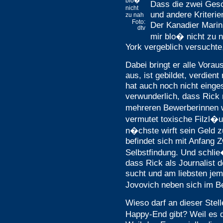
blo�
Dass die zwei Gesc
nicht
und andere Kriterie
zu nah
Foto:
Der Kanadier Mari
dtv
mir blo� nicht zu n
York vergeblich versuchte
Dabei bringt er alle Vorau
aus, ist gebildet, verdient
hat auch noch nicht einges
verwunderlich, dass Rick
mehreren Bewerberinnen 
vermutet toxische Filzl�u
n�chste wirft sein Geld z
befindet sich mit Anfang 
Selbstfindung. Und schlie
dass Rick als Journalist 
sucht und am liebsten jem
Jovovich neben sich im Be
Wieso darf an dieser Stel
Happy-End gibt? Weil es 