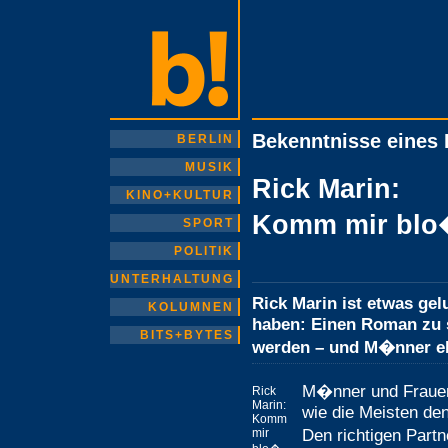
Bekenntnisse eines 
BERLIN
MUSIK
Rick Marin:
KINO+KULTUR
Komm mir blo�
SPORT
POLITIK
UNTERHALTUNG
Rick Marin ist etwas gel
KOLUMNEN
haben: Einen Roman zu s
BITS+BYTES
werden – und M�nner e
M�nner und Frauen 
Rick
Marin:
wie die Meisten den
Komm
Den richtigen Part
mir