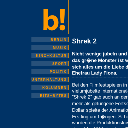
Shrek 2
BERLIN
MUSIK
Nicht wenige jubeln und 
KINO+KULTUR
das gr�ne Monster ist wi
SPORT
sich alles um die Liebe
POLITIK
Ehefrau Lady Fiona.
UNTERHALTUNG
Bei den Filmfestspielen in
KOLUMNEN
vielumjubelte internation
BITS+BYTES
"Shrek 2" gab auch an de
mehr als gelungene Forts
Dollar spielte der Animati
Erstling um L�ngen. Sc
wurden die Produktionskos