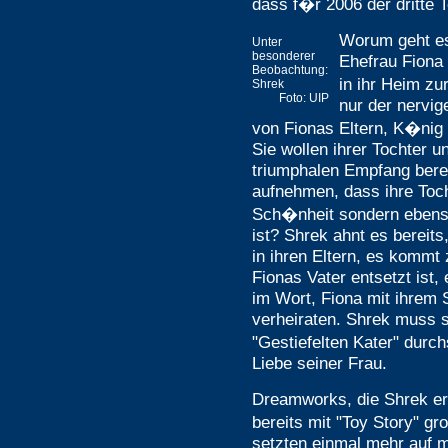
dass f�r 2006 der dritte 
Worum geht es
Unter
besonderer
Ehefrau Fiona 
Beobachtung:
in ihr Heim zu
Shrek
Foto: UIP
nur der nervig
von Fionas Eltern, K�nig
Sie wollen ihrer Tochter
triumphalen Empfang bere
aufnehmen, dass ihre Toch
Sch�nheit sondern ebens
ist? Shrek ahnt es bereits
in ihren Eltern, es kommt 
Fionas Vater entsetzt ist,
im Wort, Fiona mit ihrem 
verheiraten. Shrek muss s
"Gestiefelten Kater" durc
Liebe seiner Frau.
Dreamworks, die Shrek e
bereits mit "Toy Story" gr
setzten einmal mehr auf 