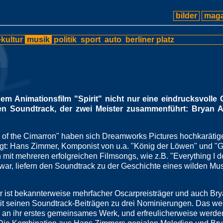
bilder
maga
kultur
musik
politik
sport
auto
berliner platz
m Animationsfilm "Spirit" nicht nur eine eindrucksvolle 
en Soundtrack, der zwei Meister zusammenführt: Bryan
on of the Cimarron" haben sich Dreamworks Pictures hochkarätig
gt: Hans Zimmer, Komponist von u.a. "König der Löwen" und "G
t mehreren erfolgreichen Filmsongs, wie z.B. "Everything I do, 
war, liefern den Soundtrack zu der Geschichte eines wilden Mu
 ist bekannterweise mehrfacher Oscarpreisträger und auch Br
it seinen Soundtrack-Beiträgen zu drei Nominierungen. Das we
an ihr erstes gemeinsames Werk, und erfreulicherweise werde