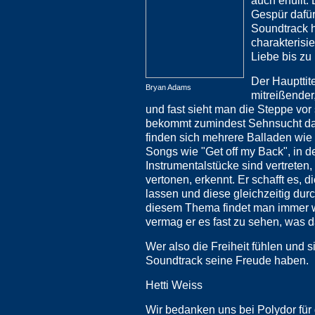
auch erfüll
Gespür dafür
Soundtrack h
charakterisi
Liebe bis zu
Der Haupttite
Bryan Adams
mitreißender
und fast sieht man die Steppe vor 
bekommt zumindest Sehnsucht dana
finden sich mehrere Balladen wie "
Songs wie "Get off my Back", in
Instrumentalstücke sind vertrete
vertonen, erkennt. Er schafft es,
lassen und diese gleichzeitig du
diesem Thema findet man immer w
vermag er es fast zu sehen, was d
Wer also die Freiheit fühlen und 
Soundtrack seine Freude haben.
Hetti Weiss
Wir bedanken uns bei Polydor für