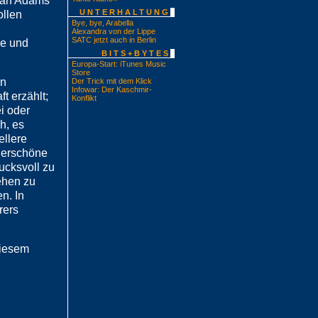
ryan Adams
UNTERHALTUNG
ollen
Bye, bye, Arabella
Alexandra von der Lippe
SATC jetzt auch in Berlin
de und
BITS+BYTES
Europa-Start: iTunes Music
Store
in
Der Trick mit dem Klick
Infowar: Der Kaschmir-
t erzählt;
Konflikt
ei oder
h, es
ellere
derschöne
ucksvoll zu
ehen zu
n. In
rers
diesem