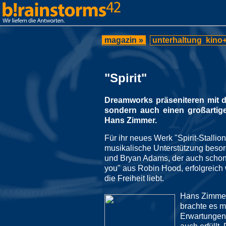
magazin »
unterhaltung
kino+
"Spirit"
Dreamworks präseniteren mit de
sondern auch einen großartig
Hans Zimmer.
Für ihr neues Werk "Spirit-Stalli
musikalische Unterstützung besor
und Bryan Adams, der auch schon mi
you" aus Robin Hood, erfolgreich 
die Freiheit liebt.
Hans Zimmer
brachte es m
Erwartungen 