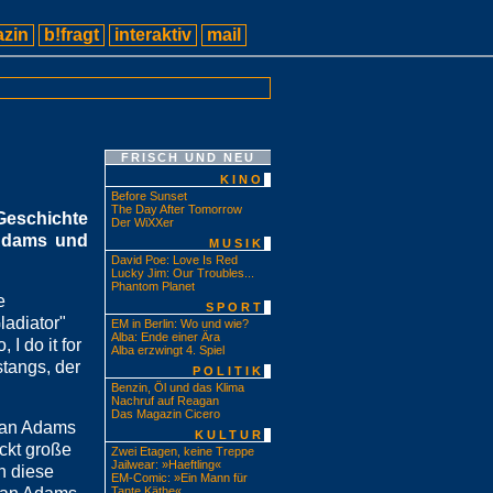
zin
b!fragt
interaktiv
mail
FRISCH UND NEU
KINO
Before Sunset
The Day After Tomorrow
Geschichte
Der WiXXer
 Adams und
MUSIK
David Poe: Love Is Red
Lucky Jim: Our Troubles...
Phantom Planet
e
SPORT
ladiator"
EM in Berlin: Wo und wie?
Alba: Ende einer Ära
I do it for
Alba erzwingt 4. Spiel
stangs, der
POLITIK
Benzin, Öl und das Klima
Nachruf auf Reagan
Das Magazin Cicero
yan Adams
KULTUR
ckt große
Zwei Etagen, keine Treppe
Jailwear: »Haeftling«
n diese
EM-Comic: »Ein Mann für
Tante Käthe«