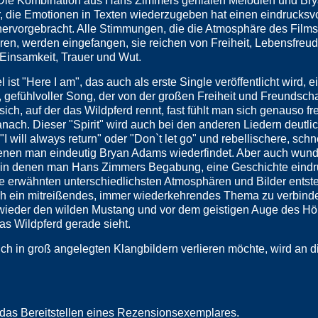
t. Die Kombination aus Hans Zimmers genialen Melodien und B
, die Emotionen in Texten wiederzugeben hat einen eindrucksv
ervorgebracht. Alle Stimmungen, die die Atmosphäre des Films
eren, werden eingefangen, sie reichen von Freiheit, Lebensfreu
 Einsamkeit, Trauer und Wut.
l ist "Here I am", das auch als erste Single veröffentlicht wird, e
, gefühlvoller Song, der von der großen Freiheit und Freundschaf
sich, auf der das Wildpferd rennt, fast fühlt man sich genauso fr
ch. Dieser "Spirit" wird auch bei den anderen Liedern deutlic
I will always return" oder "Don`t let go" und rebellischere, schn
 denen man eindeutig Bryan Adams wiederfindet. Aber auch wun
n, in denen man Hans Zimmers Begabung, eine Geschichte eindr
 die erwähnten unterschiedlichsten Atmosphären und Bilder entst
rch ein mitreißendes, immer wiederkehrendes Thema zu verbinde
ieder den wilden Mustang und vor dem geistigen Auge des Hö
as Wildpferd gerade sieht.
sich in groß angelegten Klangbildern verlieren möchte, wird an 
 das Bereitstellen eines Rezensionsexemplares.