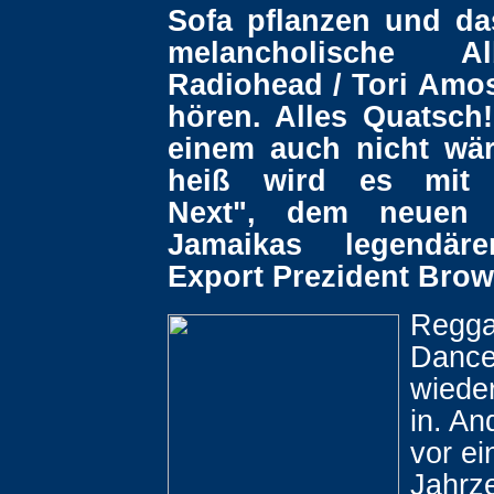
Sofa pflanzen und d
melancholische 
Radiohead / Tori Amos
hören. Alles Quatsch
einem auch nicht wär
heiß wird es mit 
Next", dem neuen
Jamaikas legendär
Export Prezident Brow
Regga
Danceh
wieder
in. An
vor ei
Jahrz