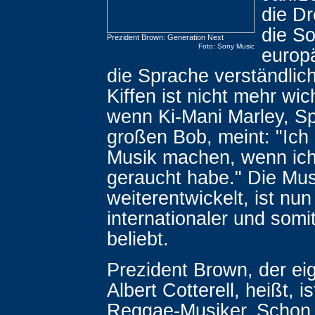
die Dr
die S
Prezident Brown: Generation Next
Foto: Sony Music
europ
die Sprache verständlic
Kiffen ist nicht mehr wic
wenn Ki-Mani Marley, Sp
großen Bob, meint: "Ich
Musik machen, wenn ic
geraucht habe." Die Mus
weiterentwickelt, ist nun
internationaler und somi
beliebt.
Prezident Brown, der eig
Albert Cotterell, heißt, is
Reggae-Musiker. Schon