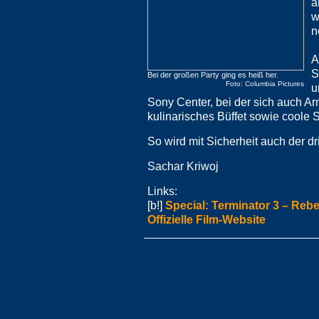
a
w
n
A
S
Bei der großen Party ging es heiß her.
Foto: Columbia Pictures
u
Sony Center, bei der sich auch Ar
kulinarisches Büffet sowie coole 
So wird mit Sicherheit auch der dr
Sachar Kriwoj
Links:
[b!]
Special: Terminator 3 – Reb
Offizielle Film-Website