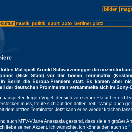
bilder
maga
kultur
musik
politik
sport
auto
berliner platz
miere
dritten Mal spielt Arnold Schwarzenegger die unzerstörbar
nor (Nick Stahl) vor der bösen Terminatrix (Krista
in Berlin die Europa-Premiere statt. Es kamen aber nic
teil der deutschen Prominenten versammelte sich im Sony-C
chauspieler Jürgen Vogel, der sich von seiner Statur her nicht v
erstecken muss, freute sich auf den dritten Teil: "War ja auch 
eit dem letzten Terminator. Jetzt kann er es wieder krachen lass
nd auch MTV-VJane Anastasia gestand, dass sie ein großer Arn
Ich liebe seinen Akzent. Ich wünschte, ich könnte den auch so."