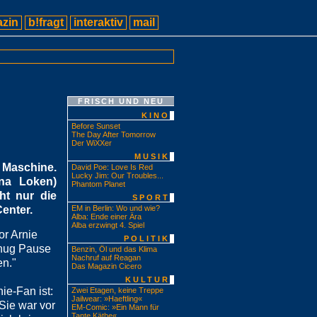
zin
b!fragt
interaktiv
mail
FRISCH UND NEU
KINO
Before Sunset
The Day After Tomorrow
Der WiXXer
MUSIK
e Maschine.
David Poe: Love Is Red
Lucky Jim: Our Troubles...
nna Loken)
Phantom Planet
ht nur die
SPORT
enter.
EM in Berlin: Wo und wie?
Alba: Ende einer Ära
Alba erzwingt 4. Spiel
or Arnie
POLITIK
genug Pause
Benzin, Öl und das Klima
Nachruf auf Reagan
en."
Das Magazin Cicero
KULTUR
ie-Fan ist:
Zwei Etagen, keine Treppe
Jailwear: »Haeftling«
 Sie war vor
EM-Comic: »Ein Mann für
Tante Käthe«