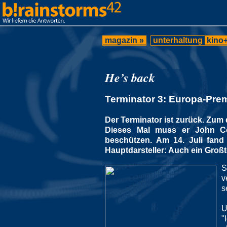
magazin »
unterhaltung
kino+
He’s back
Terminator 3: Europa-Pre
Der Terminator ist zurück. Zum 
Dieses Mal muss er John Con
beschützen. Am 14. Juli fand 
Hauptdarsteller: Auch ein Groß
S
v
s
U
"