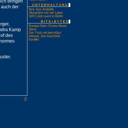
sich bringen
UNTERHALTUNG
s auch der
Bye, bye, Arabella
Alexandra von der Lippe
SATC jetzt auch in Berlin
BITS+BYTES
rger,
Europa-Start: iTunes Music
andra Kamp
Store
Der Trick mit dem Klick
of des
Infowar: Der Kaschmir-
Konflikt
 enormes
uster.