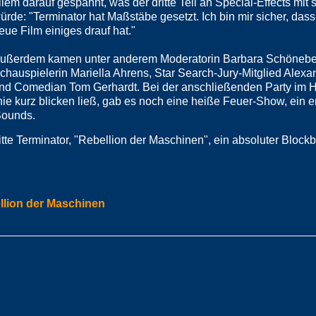
llem darauf gespannt, was der dritte Teil an Special-Effects mit 
ürde: "Terminator hat Maßstäbe gesetzt. Ich bin mir sicher, das
eue Film einiges drauf hat."
ußerdem kamen unter anderem Moderatorin Barbara Schönebe
chauspielerin Mariella Ahrens, Star Search-Jury-Mitglied Alex
nd Comedian Tom Gerhardt. Bei der anschließenden Party im H
nie kurz blicken ließ, gab es noch eine heiße Feuer-Show, ein
Sounds.
itte Terminator, "Rebellion der Maschinen", ein absoluter Blockb
ellion der Maschinen