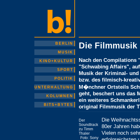
Die Filmmusik
BERLIN
MUSIK
Nach den Compilations "S
KINO+KULTUR
"Schwabing Affairs", au
SPORT
Musik der Kriminal- und
POLITIK
bzw. des filmisch-kreati
M�nchner Ortsteils Sch
UNTERHALTUNG
geht, beschert uns das 
KOLUMNEN
ein weiteres Schmankerl
BITS+BYTES
original Filmmusik der 
Die Weihnachtss
Der
Soundtrack
80er Jahren habe
zu Timm
Vielen noch sehr
Thaler
Foto: Sony
erfolgreichsten 