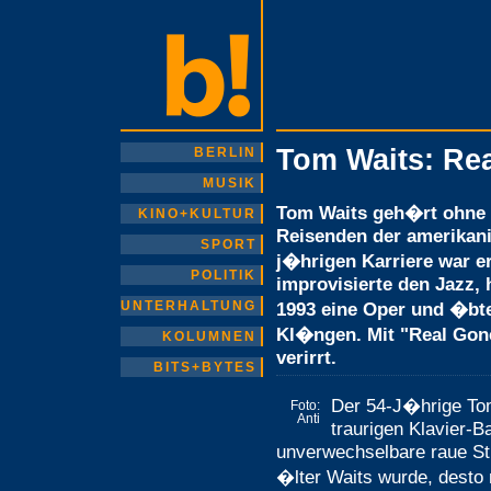
Tom Waits: Re
BERLIN
MUSIK
Tom Waits geh�rt ohne 
KINO+KULTUR
Reisenden der amerikani
SPORT
j�hrigen Karriere war er
POLITIK
improvisierte den Jazz,
UNTERHALTUNG
1993 eine Oper und �bte
Kl�ngen. Mit "Real Gone
KOLUMNEN
verirrt.
BITS+BYTES
Der 54-J�hrige Tom
Foto:
Anti
traurigen Klavier-B
unverwechselbare raue S
�lter Waits wurde, desto 