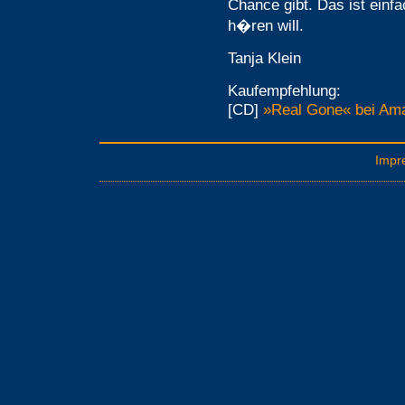
Chance gibt. Das ist einf
h�ren will.
Tanja Klein
Kaufempfehlung:
[CD]
»Real Gone« bei Ama
Impr