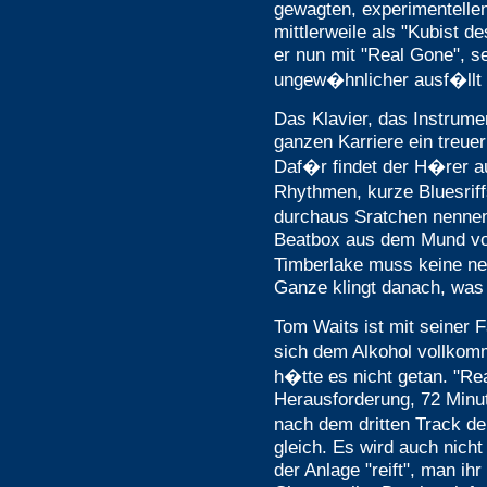
gewagten, experimentellen 
mittlerweile als "Kubist d
er nun mit "Real Gone", s
ungew�hnlicher ausf�llt 
Das Klavier, das Instrume
ganzen Karriere ein treuer
Daf�r findet der H�rer a
Rhythmen, kurze Bluesrif
durchaus Sratchen nennen
Beatbox aus dem Mund vo
Timberlake muss keine n
Ganze klingt danach, was 
Tom Waits ist mit seiner 
sich dem Alkohol vollko
h�tte es nicht getan. "Rea
Herausforderung, 72 Minu
nach dem dritten Track de
gleich. Es wird auch nicht
der Anlage "reift", man ihr 