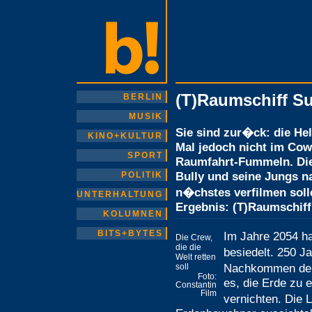
(T)Raumschiff Su
BERLIN
MUSIK
Sie sind zur�ck: die He
KINO+KULTUR
Mal jedoch nicht im Cow
SPORT
Raumfahrt-Fummeln. Di
Bully und seine Jungs n
POLITIK
n�chstes verfilmen soll
UNTERHALTUNG
Ergebnis: (T)Raumschiff 
KOLUMNEN
BITS+BYTES
Im Jahre 2054 h
Die Crew,
die die
besiedelt. 250 J
Welt retten
Nachkommen der e
soll
Foto:
es, die Erde zu 
Constantin
Film
vernichten. Die 