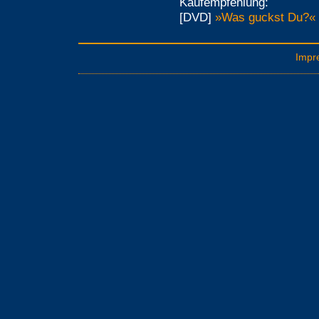
Kaufempfehlung:
[DVD]
»Was guckst Du?« 
Impr