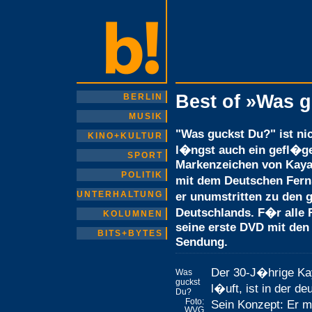
Best of »Was 
BERLIN
MUSIK
"Was guckst Du?" ist n
KINO+KULTUR
l�ngst auch ein gefl�g
SPORT
Markenzeichen von Kaya
POLITIK
mit dem Deutschen Fern
UNTERHALTUNG
er unumstritten zu den
Deutschlands. F�r alle 
KOLUMNEN
seine erste DVD mit den
BITS+BYTES
Sendung.
Der 30-J�hrige Ka
Was
guckst
l�uft, ist in der d
Du?
Foto:
Sein Konzept: Er m
WVG