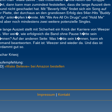
rt, dann kann man zumindest feststellen, dass die lange Auszeit dem
und nicht geschadet hat. Mit "Beverly Hills" findet sich ein Song auf
r Platte, der durchaus an den grandiosen Erfolg des 94er-Hits "Buddy
lly" ankn�pfen k�nnte. Mit "We Are All On Drugs" und "Hold Me"
nd aber noch mindestens zwei weitere potenzielle Singles.
e lange Auszeit stellt mit Sicherheit ein Knick der Karriere von Weezer
. Wer wei�, wie erfolgreich die Band ohne Pause h�tte sein
nnen? Auf der anderen Seite: Was h�tte sein k�nnen, kann eh
emand beantworten. Fakt ist: Weezer sind wieder da. Und das ist
rdammt gut so.
char Kriwoj
aufempfehlung:
CD]
»Make Believe« bei Amazon bestellen
Impressum
|
Kontakt