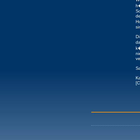
h�
So
de
Ho
si
Di
da
k�
ni
ve
Sa
K
[