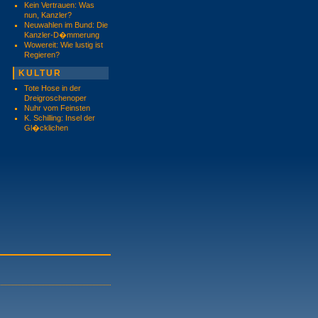
Kein Vertrauen: Was
nun, Kanzler?
Neuwahlen im Bund: Die
Kanzler-D�mmerung
Wowereit: Wie lustig ist
Regieren?
KULTUR
Tote Hose in der
Dreigroschenoper
Nuhr vom Feinsten
K. Schilling: Insel der
Gl�cklichen