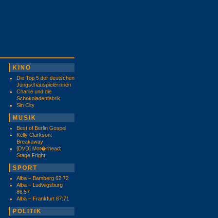
KINO
Die Top 5 der deutschen
Jungschauspielerinnen
Charlie und die
Schokoladenfabrik
Sin City
MUSIK
Best of Berlin Gospel
Kelly Clarkson:
Breakaway
[DVD] Mot�rhead:
Stage Fright
SPORT
Alba – Bamberg 62:72
Alba – Ludwigsburg
86:57
Alba – Frankfurt 87:71
POLITIK