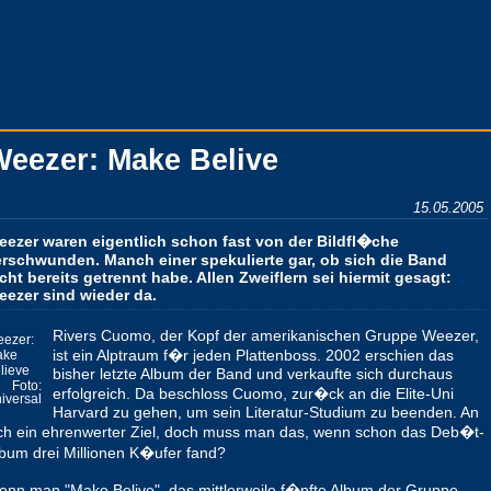
Weezer: Make Belive
15.05.2005
eezer waren eigentlich schon fast von der Bildfl�che
erschwunden. Manch einer spekulierte gar, ob sich die Band
cht bereits getrennt habe. Allen Zweiflern sei hiermit gesagt:
eezer sind wieder da.
Rivers Cuomo, der Kopf der amerikanischen Gruppe Weezer,
ezer:
ist ein Alptraum f�r jeden Plattenboss. 2002 erschien das
ake
lieve
bisher letzte Album der Band und verkaufte sich durchaus
Foto:
erfolgreich. Da beschloss Cuomo, zur�ck an die Elite-Uni
iversal
Harvard zu gehen, um sein Literatur-Studium zu beenden. An
ch ein ehrenwerter Ziel, doch muss man das, wenn schon das Deb�t-
bum drei Millionen K�ufer fand?
nn man "Make Belive", das mittlerweile f�nfte Album der Gruppe