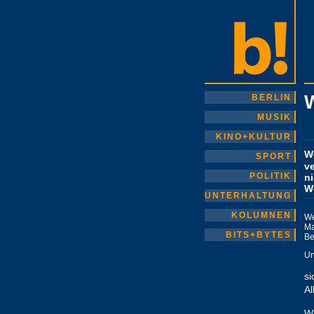
BERLIN
MUSIK
KINO+KULTUR
W
SPORT
v
POLITIK
ni
W
UNTERHALTUNG
KOLUMNEN
We
M
BITS+BYTES
Be
Un
si
Al
We