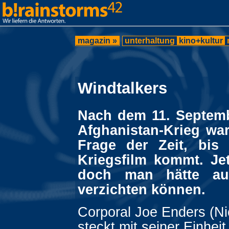
magazin »
unterhaltung
kino+kultur
Windtalkers
Nach dem 11. Septem
Afghanistan-Krieg war
Frage der Zeit, bis
Kriegsfilm kommt. Jet
doch man hätte au
verzichten können.
Corporal Joe Enders (N
steckt mit seiner Einhei