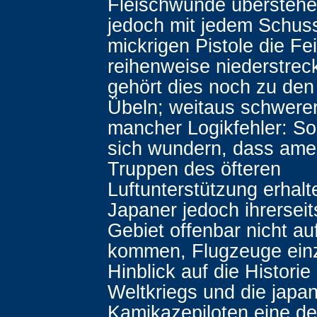
Fleischwunde überstehen
jedoch mit jedem Schuss
mickrigen Pistole die Fe
reihenweise niederstrec
gehört dies noch zu den
Übeln; weitaus schwerer
mancher Logikfehler: So
sich wundern, dass ame
Truppen des öfteren
Luftunterstützung erhalt
Japaner jedoch ihrersei
Gebiet offenbar nicht au
kommen, Flugzeuge einz
Hinblick auf die Histori
Weltkriegs und die japa
Kamikazepiloten eine d