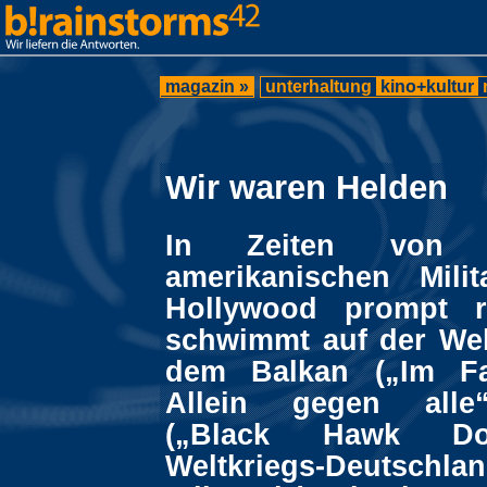
magazin »
unterhaltung
kino+kultur
Wir waren Helden
In Zeiten von v
amerikanischen Mili
Hollywood prompt r
schwimmt auf der Wel
dem Balkan („Im F
Allein gegen alle
(„Black Hawk D
Weltkriegs-Deutsc