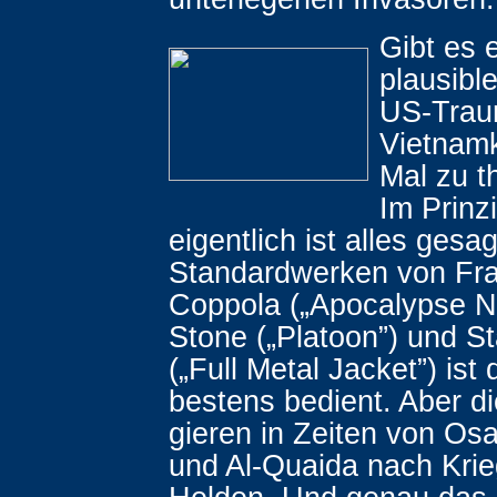
Gibt es 
plausibl
US-Tra
Vietnamk
Mal zu t
Im Prinzi
eigentlich ist alles gesa
Standardwerken von Fra
Coppola („Apocalypse No
Stone („Platoon”) und St
(„Full Metal Jacket”) is
bestens bedient. Aber d
gieren in Zeiten von Os
und Al-Quaida nach Kri