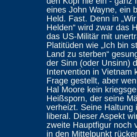
den Kopf nie ein - ganz 
eines John Wayne, ein b
Held. Fast. Denn in „Wi
Helden“ wird zwar das H
das US-Militär mit unert
Platitüden wie „Ich bin s
Land zu sterben“ gesun
der Sinn (oder Unsinn) 
Intervention in Vietnam k
Frage gestellt, aber wen
Hal Moore kein kriegsgei
Heißsporn, der seine M
verheizt. Seine Haltung 
liberal. Dieser Aspekt wi
zweite Hauptfigur noch v
in den Mittelpunkt rück