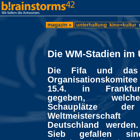
magazin »
unterhaltung
kino+kultur
Die WM-Stadien im 
Die Fifa und da
Organisationskomit
15.4. in Frankfu
gegeben, welch
Schauplätze der
Weltmeisterschaf
Deutschland werden
Sieb gefallen si