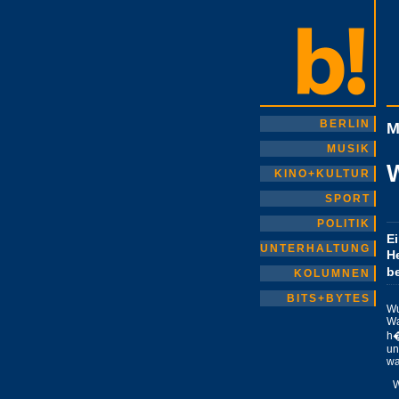
BERLIN
M
MUSIK
KINO+KULTUR
SPORT
POLITIK
E
UNTERHALTUNG
H
b
KOLUMNEN
BITS+BYTES
Wu
W
h�
un
w
W