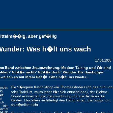
ittelm��ig, aber gef�llig
Wunder: Was h�lt uns wach
17.04.2005
ine Band zwischen 2raumwohnung, Modern Talking und Wir sind
elden? Gibt�s nicht? Gibt�s doch: Wunder. Die Hamburger
eweisen es mit ihrem Deb�t »Was h�lt uns wach«.
Die S�ngerin Katrin klingt wie Thomas Anders (ob das nun Lob
nder:
as
oder Tadel ist, muss jeder f�r sich entscheiden), der Elektro-
lt
Sound erinnert an die 2raumwohnung und die Texte an die
s
Helden. Das allein rechtfertigt den Bandnamen, die Songs tun
ach
es n�mlich nicht.
Foto:
arner
Music