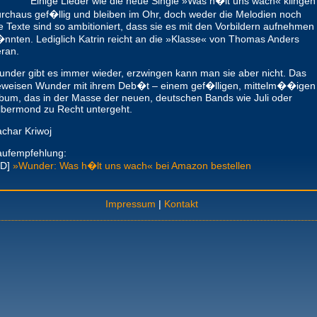
Einige Lieder wie die neue Single »Was h�lt uns wach« klingen
rchaus gef�llig und bleiben im Ohr, doch weder die Melodien noch
e Texte sind so ambitioniert, dass sie es mit den Vorbildern aufnehmen
nnten. Lediglich Katrin reicht an die »Klasse« von Thomas Anders
ran.
nder gibt es immer wieder, erzwingen kann man sie aber nicht. Das
eweisen Wunder mit ihrem Deb�t – einem gef�lligen, mittelm��igen
bum, das in der Masse der neuen, deutschen Bands wie Juli oder
lbermond zu Recht untergeht.
char Kriwoj
aufempfehlung:
CD]
»Wunder: Was h�lt uns wach« bei Amazon bestellen
Impressum
|
Kontakt