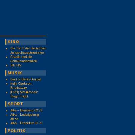
KINO
Die Top 5 der deutschen
Jungschauspielerinnen
Charlie und die
Schokoladenfabrik
Sin City
MUSIK
Best of Berlin Gospel
Kelly Clarkson:
Breakaway
[DVD] Mot�rhead:
Stage Fright
SPORT
Alba – Bamberg 62:72
Alba – Ludwigsburg
86:57
Alba – Frankfurt 87:71
POLITIK