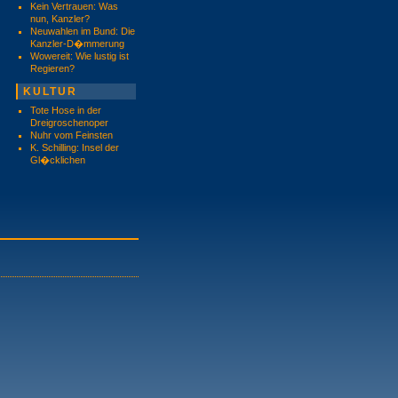
Kein Vertrauen: Was
nun, Kanzler?
Neuwahlen im Bund: Die
Kanzler-D�mmerung
Wowereit: Wie lustig ist
Regieren?
KULTUR
Tote Hose in der
Dreigroschenoper
Nuhr vom Feinsten
K. Schilling: Insel der
Gl�cklichen