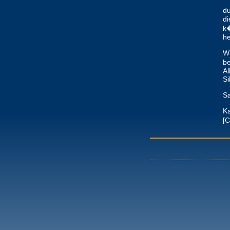
du
di
k�
he
Wu
b
Al
Si
Sa
K
[