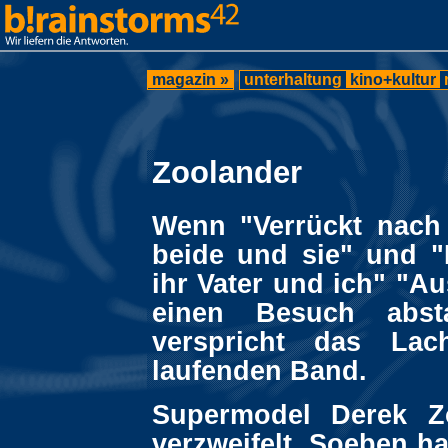
magazin »
unterhaltung
kino+kultur
Zoolander
Wenn "Verrückt nach 
beide und sie" und "
ihr Vater und ich" "A
einen Besuch abst
verspricht das La
laufenden Band.
Supermodel Derek Zo
verzweifelt. Soeben ha