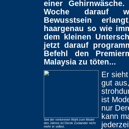
einer Gehirnwäsche.
Woche darauf w
Bewusstsein erlangt
haargenau so wie imm
dem kleinen Untersch
jetzt darauf programm
Befehl den Premierm
Malaysia zu töten...
Er sieh
gut aus,
strohdu
ist Mode
nur Der
kann ma
Seit der verlorenen Wahl zum Model
jederzei
des Jahres ist Derek Zoolander nicht
mehr er selbst.