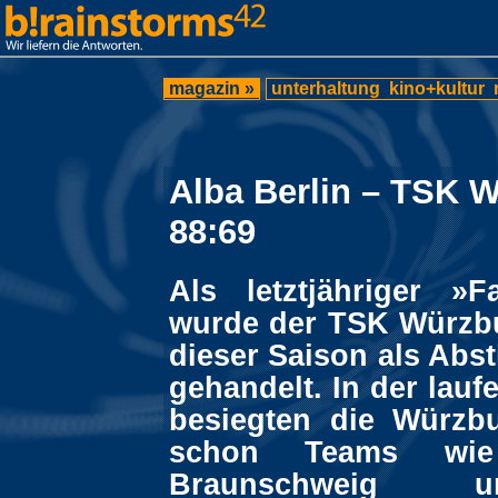
magazin »
unterhaltung
kino+kultur
Alba Berlin – TSK 
88:69
Als letztjähriger »Fa
wurde der TSK Würzb
dieser Saison als Abs
gehandelt. In der lau
besiegten die Würzb
schon Teams wie 
Braunschweig