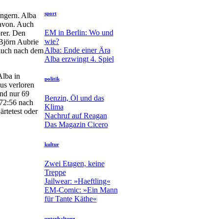
sport
ingern. Alba
davon. Auch
EM in Berlin: Wo und
rer. Den
wie?
Björn Aubrie
Alba: Ende einer Ära
 auch nach dem
Alba erzwingt 4. Spiel
Alba in
politik
us verloren
und nur 69
Benzin, Öl und das
 72:56 nach
Klima
rtetest oder
Nachruf auf Reagan
Das Magazin Cicero
kultur
Zwei Etagen, keine
Treppe
Jailwear: »Haeftling«
EM-Comic: »Ein Mann
für Tante Käthe«
unterhaltung