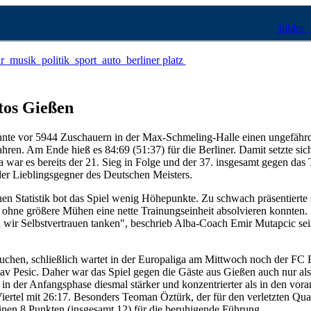
bilder
ur
musik
politik
sport
auto
berliner platz
itos Gießen
nnte vor 5944 Zuschauern in der Max-Schmeling-Halle einen ungefähr
ren. Am Ende hieß es 84:69 (51:37) für die Berliner. Damit setzte sich
a war es bereits der 21. Sieg in Folge und der 37. insgesamt gegen das
der Lieblingsgegner des Deutschen Meisters.
chen Statistik bot das Spiel wenig Höhepunkte. Zu schwach präsentierte 
er ohne größere Mühen eine nette Trainungseinheit absolvieren konnten
n wir Selbstvertrauen tanken", beschrieb Alba-Coach Emir Mutapcic se
uchen, schließlich wartet in der Europaliga am Mittwoch noch der FC 
av Pesic. Daher war das Spiel gegen die Gäste aus Gießen auch nur als 
in der Anfangsphase diesmal stärker und konzentrierter als in den vo
rtel mit 26:17. Besonders Teoman Öztürk, der für den verletzten Quad
seinen 8 Punkten (insgesamt 12) für die beruhigende Führung.