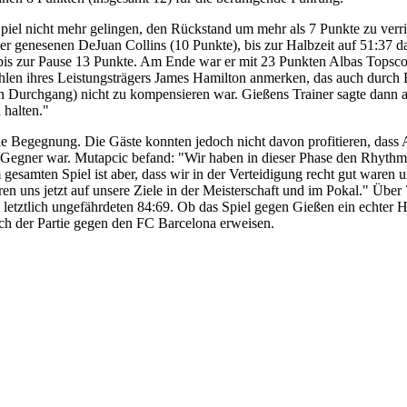
Spiel nicht mehr gelingen, den Rückstand um mehr als 7 Punkte zu verr
r genesenen DeJuan Collins (10 Punkte), bis zur Halbzeit auf 51:37 
e bis zur Pause 13 Punkte. Am Ende war er mit 23 Punkten Albas Topsco
len ihres Leistungsträgers James Hamilton anmerken, das auch durch 
n Durchgang) nicht zu kompensieren war. Gießens Trainer sagte dann
 halten."
e Begegnung. Die Gäste konnten jedoch nicht davon profitieren, dass 
egner war. Mutapcic befand: "Wir haben in dieser Phase den Rhythm
 gesamten Spiel ist aber, dass wir in der Verteidigung recht gut waren 
ren uns jetzt auf unsere Ziele in der Meisterschaft und im Pokal." Über
letztlich ungefährdeten 84:69. Ob das Spiel gegen Gießen ein echter Hä
ach der Partie gegen den FC Barcelona erweisen.