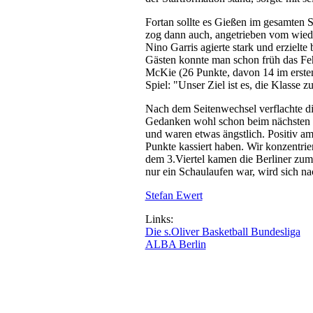
Fortan sollte es Gießen im gesamten 
zog dann auch, angetrieben vom wiede
Nino Garris agierte stark und erzielt
Gästen konnte man schon früh das Feh
McKie (26 Punkte, davon 14 im erste
Spiel: "Unser Ziel ist es, die Klasse zu
Nach dem Seitenwechsel verflachte di
Gedanken wohl schon beim nächsten G
und waren etwas ängstlich. Positiv am
Punkte kassiert haben. Wir konzentrie
dem 3.Viertel kamen die Berliner zum 
nur ein Schaulaufen war, wird sich n
Stefan Ewert
Links:
Die s.Oliver Basketball Bundesliga
ALBA Berlin