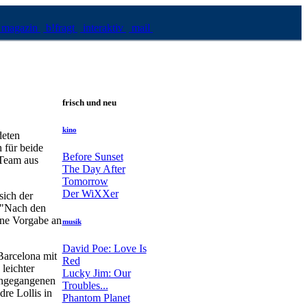
magazin
b!fragt
interaktiv
mail
frisch und neu
kino
deten
 für beide
Before Sunset
 Team aus
The Day After
Tomorrow
Der WiXXer
sich der
. "Nach den
ine Vorgabe an
musik
David Poe: Love Is
Barcelona mit
Red
leichter
Lucky Jim: Our
rangegangenen
Troubles...
re Lollis in
Phantom Planet