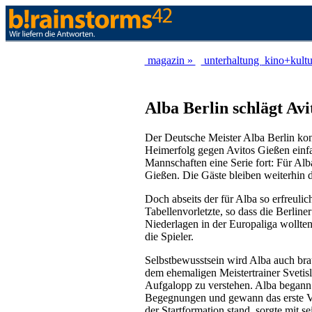
magazin »
unterhaltung
kino+kult
Alba Berlin schlägt Av
Der Deutsche Meister Alba Berlin ko
Heimerfolg gegen Avitos Gießen einfah
Mannschaften eine Serie fort: Für Alb
Gießen. Die Gäste bleiben weiterhin 
Doch abseits der für Alba so erfreuli
Tabellenvorletzte, so dass die Berlin
Niederlagen in der Europaliga wollte
die Spieler.
Selbstbewusstsein wird Alba auch bra
dem ehemaligen Meistertrainer Svetisl
Aufgalopp zu verstehen. Alba begann 
Begegnungen und gewann das erste Vie
der Startformation stand, sorgte mit 