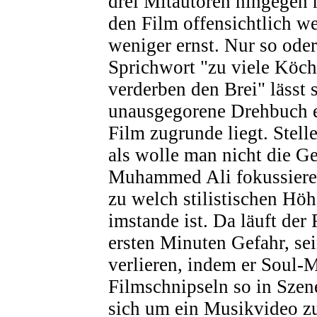
drei Mitautoren hingegen
den Film offensichtlich we
weniger ernst. Nur so ode
Sprichwort "zu viele Köc
verderben den Brei" lässt 
unausgegorene Drehbuch e
Film zugrunde liegt. Stell
als wolle man nicht die G
Muhammed Ali fokussieren
zu welch stilistischen Hö
imstande ist. Da läuft der 
ersten Minuten Gefahr, se
verlieren, indem er Soul-
Filmschnipseln so in Szene
sich um ein Musikvideo z