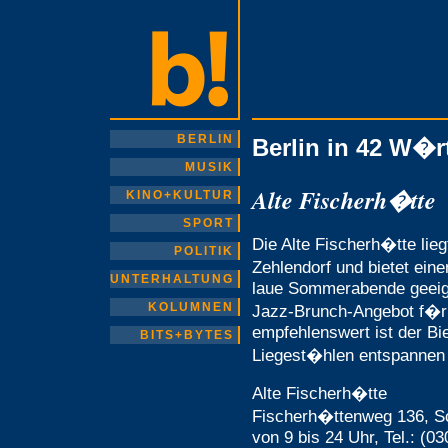
BERLIN
Berlin in 42 W�r
MUSIK
Alte Fischerh�tte
KINO+KULTUR
SPORT
Die Alte Fischerh�tte lie
POLITIK
Zehlendorf und bietet eine
UNTERHALTUNG
laue Sommerabende geeign
KOLUMNEN
Jazz-Brunch-Angebot f�r
empfehlenswert ist der Bi
BITS+BYTES
Liegest�hlen entspannen
Alte Fischerh�tte
Fischerh�ttenweg 136, Sc
von 9 bis 24 Uhr, Tel.: (0