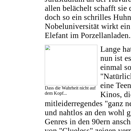
allen belächelt schafft sie
doch so ein schrilles Huhn
Nobeluniversität wirkt ein
Elefant im Porzellanladen..
Lange hat
nun ist e
einmal so
"Natürli
eine Tee
Dass die Wahrheit nicht auf
Kinos, di
dem Kopf...
mitleiderregendes "ganz n
und nahtlos an den wohl g
Genres in den 90ern anschl
von "Clueless" zeigen ver