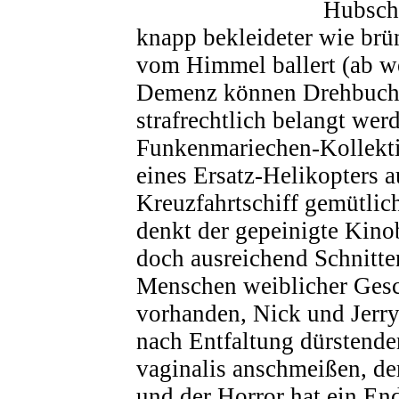
Hubschr
knapp bekleideter wie brü
vom Himmel ballert (ab 
Demenz können Drehbucha
strafrechtlich belangt wer
Funkenmariechen-Kollekt
eines Ersatz-Helikopters 
Kreuzfahrtschiff gemütlic
denkt der gepeinigte Kinob
doch ausreichend Schnitte
Menschen weiblicher Gesc
vorhanden, Nick und Jerr
nach Entfaltung dürstenden
vaginalis anschmeißen, der
und der Horror hat ein En