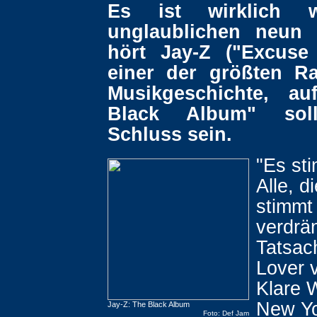
Es ist wirklich 
unglaublichen neun 
hört Jay-Z ("Excuse
einer der größten R
Musikgeschichte, au
Black Album" soll
Schluss sein.
"Es sti
Alle, d
stimmt 
verdrä
Tatsac
Lover 
Klare 
New Yo
Jay-Z: The Black Album
Foto: Def Jam