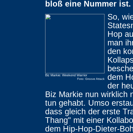
bloß eine Nummer ist.
So, wie
States
Hop au
man ih
den ko
Kollap
besche
dem H
Biz Markie: Weekend Warrior
Foto: Groove Attack
der heu
Biz Markie nun wirklich 
tun gehabt. Umso erstaun
dass gleich der erste Tr
Thang" mit einer Kollabo
dem Hip-Hop-Dieter-Boh