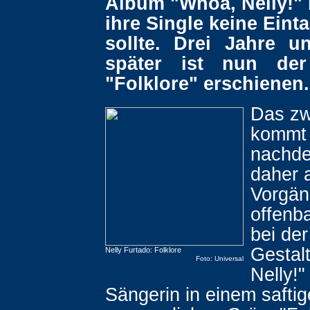
Album "Whoa, Nelly!" 
ihre Single keine Einta
sollte. Drei Jahre 
später ist nun der
"Folklore" erschienen.
Das zw
kommt
nachde
daher 
Vorgän
offenb
bei de
Gestal
Nelly Furtado: Folklore
Foto: Universal
Nelly!"
Sängerin in einem saftig