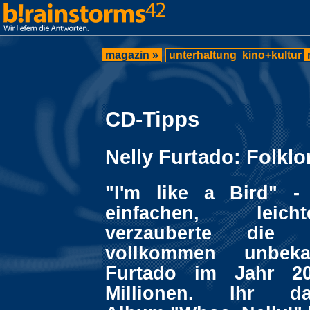
magazin »
unterhaltung
kino+kultur
CD-Tipps
Nelly Furtado: Folklo
"I'm like a Bird" -
einfachen, leich
verzauberte die 
vollkommen unbeka
Furtado im Jahr 20
Millionen. Ihr da