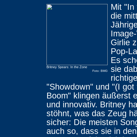
Mit "In
die mit
Jährig
Image
Girlie 
Pop-La
Es sche
sie da
Britney Spears: In the Zone
Foto: BMG
richti
"Showdown" und "(I got
Boom" klingen äußerst 
und innovativ. Britney h
stöhnt, was das Zeug hä
sicher: Die meisten Son
auch so, dass sie in de