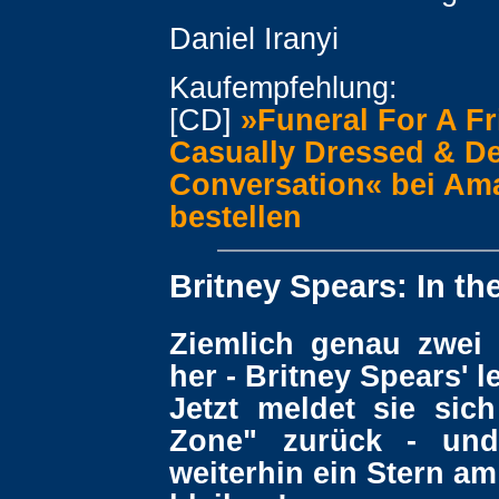
Daniel Iranyi
Kaufempfehlung:
[CD]
»Funeral For A Fr
Casually Dressed & De
Conversation« bei Am
bestellen
Britney Spears: In th
Ziemlich genau zwei 
her - Britney Spears' l
Jetzt meldet sie sich
Zone" zurück - un
weiterhin ein Stern a