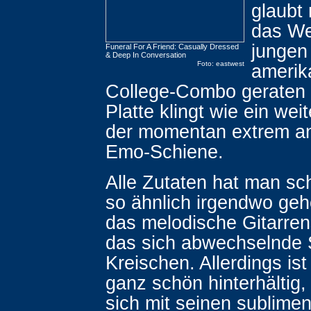
glaubt 
das We
jungen
Funeral For A Friend: Casually Dressed
& Deep In Conversation
Foto: eastwest
amerik
College-Combo geraten 
Platte klingt wie ein wei
der momentan extrem a
Emo-Schiene.
Alle Zutaten hat man sc
so ähnlich irgendwo gehö
das melodische Gitarren
das sich abwechselnde 
Kreischen. Allerdings is
ganz schön hinterhältig,
sich mit seinen sublime