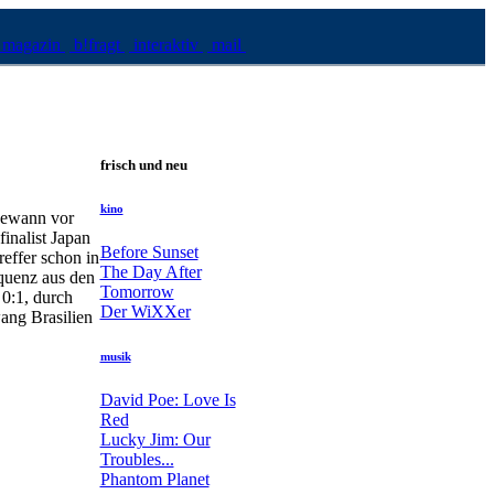
magazin
b!fragt
interaktiv
mail
frisch und neu
kino
 gewann vor
nalist Japan
Before Sunset
reffer schon in
The Day After
equenz aus den
Tomorrow
 0:1, durch
Der WiXXer
ang Brasilien
musik
David Poe: Love Is
Red
Lucky Jim: Our
Troubles...
Phantom Planet