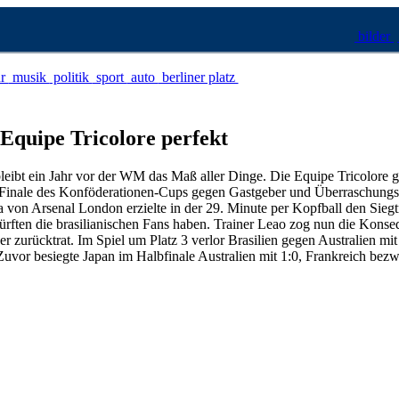
bilder
ur
musik
politik
sport
auto
berliner platz
Equipe Tricolore perfekt
leibt ein Jahr vor der WM das Maß aller Dinge. Die Equipe Tricolore
inale des Konföderationen-Cups gegen Gastgeber und Überraschungsfi
ira von Arsenal London erzielte in der 29. Minute per Kopfball den Siegt
dürften die brasilianischen Fans haben. Trainer Leao zog nun die Kons
r zurücktrat. Im Spiel um Platz 3 verlor Brasilien gegen Australien mit
Zuvor besiegte Japan im Halbfinale Australien mit 1:0, Frankreich bezw