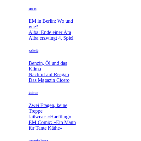
sport
EM in Berlin: Wo und
wie?
Alba: Ende einer Ära
Alba erzwingt 4. Spiel
politik
Benzin, Öl und das
Klima
Nachruf auf Reagan
Das Magazin Cicero
kultur
Zwei Etagen, keine
Treppe
Jailwear: »Haeftling«
EM-Comic: »Ein Mann
für Tante Käthe«
unterhaltung