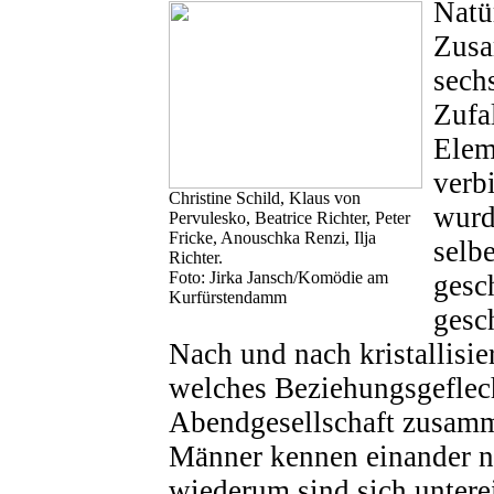
Natür
Zusa
sech
Zufal
Elem
verb
Christine Schild, Klaus von
wurd
Pervulesko, Beatrice Richter, Peter
Fricke, Anouschka Renzi, Ilja
selb
Richter.
Foto: Jirka Jansch/Komödie am
gesc
Kurfürstendamm
gesch
Nach und nach kristallisier
welches Beziehungsgeflec
Abendgesellschaft zusamm
Männer kennen einander ni
wiederum sind sich untere