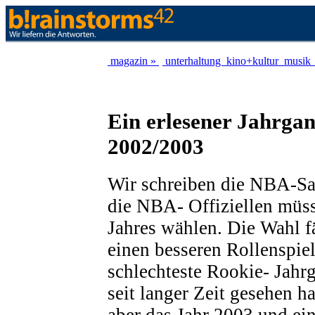
magazin »
unterhaltung
kino+kultur
musik
Ein erlesener Jahrgan
2002/2003
Wir schreiben die NBA-S
die NBA- Offiziellen müs
Jahres wählen. Die Wahl fä
einen besseren Rollenspiel
schlechteste Rookie- Jah
seit langer Zeit gesehen h
aber das Jahr 2003 und ei