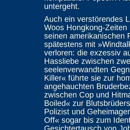
untergeht.
Auch ein verstörendes L
Woos Hongkong-Zeiten h
seinen amerikanischen 
spätestens mit »Windtalk
verloren: die exzessiv a
Hassliebe zwischen zwei 
seelenverwandten Gegne
Killer« führte sie zur ho
angehauchten Bruderbe
zwischen Cop und Hitma
Boiled« zur Blutsbrüder
Polizist und Geheimagen
Off« sogar bis zum Ident
Gesichtertausch von Joh