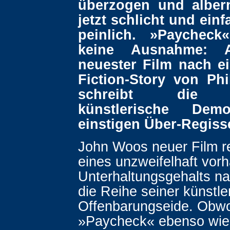
überzogen und albern
jetzt schlicht und ein
peinlich. »Paychec
keine Ausnahme: 
neuester Film nach ei
Fiction-Story von Phi
schreibt die s
künstlerische Dem
einstigen Über-Regisse
John Woos neuer Film rei
eines unzweifelhaft vo
Unterhaltungsgehalts nah
die Reihe seiner künstle
Offenbarungseide. Obw
»Paycheck« ebenso wie