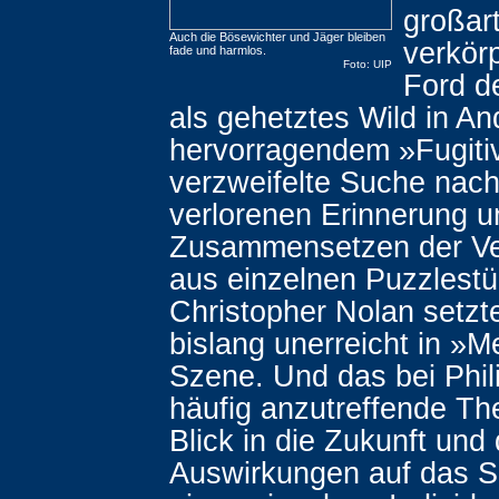
großart
Auch die Bösewichter und Jäger bleiben
verkör
fade und harmlos.
Foto: UIP
Ford d
als gehetztes Wild in An
hervorragendem »Fugiti
verzweifelte Suche nach
verlorenen Erinnerung u
Zusammensetzen der Ve
aus einzelnen Puzzlest
Christopher Nolan setzt
bislang unerreicht in »
Szene. Und das bei Phil
häufig anzutreffende T
Blick in die Zukunft und
Auswirkungen auf das S