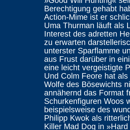
»Good Will Hunting« se
Berechtigung gehabt hab
Action-Mime ist er schlic
Uma Thurman läuft als 
Interest des adretten He
zu erwarten darstelleris
unterster Sparflamme und
aus Frust darüber in ei
eine leicht vergeistigte
Und Colm Feore hat als
Wolfe des Bösewichts ni
annähernd das Format f
Schurkenfiguren Woos 
beispielsweise des wun
Philipp Kwok als ritterli
Killer Mad Dog in »Hard 