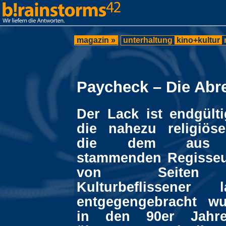
magazin »
unterhaltung
kino+kultur
Paycheck – Die Ab
Der Lack ist endgülti
die nahezu religiös
die dem aus 
stammenden Regisse
von Seiten d
Kulturbeflissener
entgegengebracht wu
in den 90er Jahre