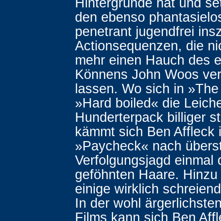
Hintergründe hat und setz
den ebenso phantasielo
penetrant jugendfrei ins
Actionsequenzen, die ni
mehr einen Hauch des e
Könnens John Woos ver
lassen. Wo sich in »The 
»Hard boiled« die Leich
Hunderterpack billiger s
kämmt sich Ben Affleck 
»Paycheck« nach übers
Verfolgungsjagd einmal 
geföhnten Haare. Hinz
einige wirklich schreien
In der wohl ärgerlichst
Films kann sich Ben Affl