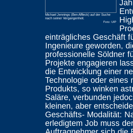
Jah
Ent
Michael Jennings (Ben Affleck) auf der Suche
Hig
nach seiner Vergangenheit.
Foto: UIP
Pro
einträgliches Geschäft f
Ingenieure geworden, di
professionelle Söldner f
Projekte engagieren las
die Entwicklung einer n
Technologie oder eines
Produkts, so winken as
Saläre, verbunden jedoc
kleinen, aber entscheid
Geschäfts- Modalität: N
erledigtem Job muss de
Auftragnehmer sich die 