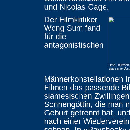
und Nicolas Cage.
Der Filmkritiker
Wong Sum fand
für die
antagonistischen
Uma Thurman al
sparsame Vorst
Männerkonstellationen 
Filmen das passende Bi
siamesischen Zwillingen
Sonnengöttin, die man n
Geburt getrennt hat, und
nach einer Wiederverein
sehnen. In »Paycheck« g